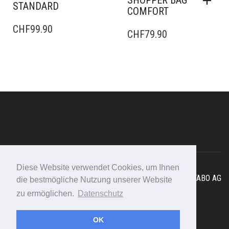
SHOPPER BAG
STANDARD
COMFORT
CHF
99.90
CHF
79.90
Diese Website verwendet Cookies, um Ihnen
Copyright © 2025 - Swissmountain I
Webdesign Schweiz
FABO AG
die bestmögliche Nutzung unserer Website
F.A.Q
I
Impressum
I
Datenschutz
zu ermöglichen.
Datenschutz
Rufen Sie an: 079 450 10 47
OK