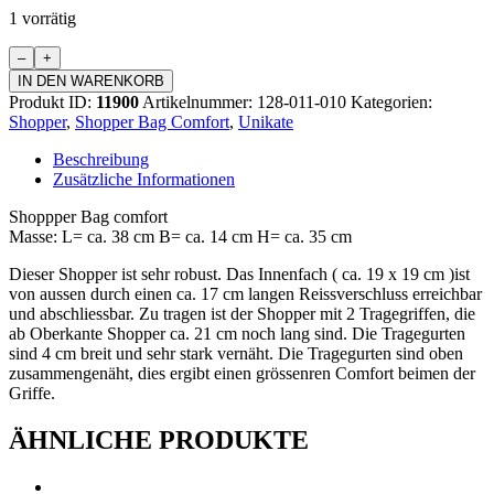
1 vorrätig
Shopper
Bag
IN DEN WARENKORB
Comfort
Produkt ID:
11900
Artikelnummer:
128-011-010
Kategorien:
Menge
Shopper
,
Shopper Bag Comfort
,
Unikate
Beschreibung
Zusätzliche Informationen
Shoppper Bag comfort
Masse: L= ca. 38 cm B= ca. 14 cm H= ca. 35 cm
Dieser Shopper ist sehr robust. Das Innenfach ( ca. 19 x 19 cm )ist
von aussen durch einen ca. 17 cm langen Reissverschluss erreichbar
und abschliessbar. Zu tragen ist der Shopper mit 2 Tragegriffen, die
ab Oberkante Shopper ca. 21 cm noch lang sind. Die Tragegurten
sind 4 cm breit und sehr stark vernäht. Die Tragegurten sind oben
zusammengenäht, dies ergibt einen grössenren Comfort beimen der
Griffe.
ÄHNLICHE PRODUKTE