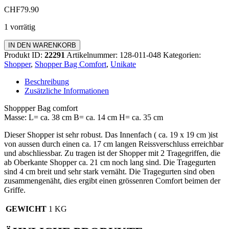
CHF
79.90
1 vorrätig
Shopper
IN DEN WARENKORB
Bag
Produkt ID:
22291
Artikelnummer:
128-011-048
Kategorien:
Comfort
Shopper
,
Shopper Bag Comfort
,
Unikate
Menge
Beschreibung
Zusätzliche Informationen
Shoppper Bag comfort
Masse: L= ca. 38 cm B= ca. 14 cm H= ca. 35 cm
Dieser Shopper ist sehr robust. Das Innenfach ( ca. 19 x 19 cm )ist
von aussen durch einen ca. 17 cm langen Reissverschluss erreichbar
und abschliessbar. Zu tragen ist der Shopper mit 2 Tragegriffen, die
ab Oberkante Shopper ca. 21 cm noch lang sind. Die Tragegurten
sind 4 cm breit und sehr stark vernäht. Die Tragegurten sind oben
zusammengenäht, dies ergibt einen grössenren Comfort beimen der
Griffe.
GEWICHT
1 KG