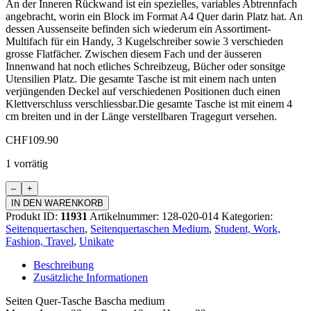
An der Inneren Rückwand ist ein spezielles, variables Abtrennfach
angebracht, worin ein Block im Format A4 Quer darin Platz hat. An
dessen Aussenseite befinden sich wiederum ein Assortiment-
Multifach für ein Handy, 3 Kugelschreiber sowie 3 verschieden
grosse Flatfächer. Zwischen diesem Fach und der äusseren
Innenwand hat noch etliches Schreibzeug, Bücher oder sonsitge
Utensilien Platz. Die gesamte Tasche ist mit einem nach unten
verjüngenden Deckel auf verschiedenen Positionen duch einen
Klettverschluss verschliessbar.Die gesamte Tasche ist mit einem 4
cm breiten und in der Länge verstellbaren Tragegurt versehen.
CHF
109.90
1 vorrätig
Seiten
Quer-
IN DEN WARENKORB
Tasche
Produkt ID:
11931
Artikelnummer:
128-020-014
Kategorien:
Bascha
Seitenquertaschen
,
Seitenquertaschen Medium
,
Student, Work,
Medium
Fashion, Travel
,
Unikate
Menge
Beschreibung
Zusätzliche Informationen
Seiten Quer-Tasche Bascha medium