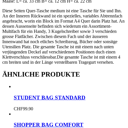
Maase: L= ca. 33 cm B= ca. 12 cm H= ca. 22 cm
Diese Seiten Quer-Tasche medium ist eine Tasche für Sie und Ihn.
An der Inneren Rückwand ist ein spezielles, variables Abtrennfach
angebracht, worin ein Block im Format A4 Quer darin Platz hat. An
dessen Aussenseite befinden sich wiederum ein Assortiment-
Multifach für ein Handy, 3 Kugelschreiber sowie 3 verschieden
grosse Flatfächer. Zwischen diesem Fach und der äusseren
Innenwand hat noch etliches Schreibzeug, Bücher oder sonsitge
Utensilien Platz. Die gesamte Tasche ist mit einem nach unten
verjüngenden Deckel auf verschiedenen Positionen duch einen
Klettverschluss verschliessbar.Die gesamte Tasche ist mit einem 4
cm breiten und in der Länge verstellbaren Tragegurt versehen.
ÄHNLICHE PRODUKTE
STUDENT BAG STANDARD
CHF
99.90
SHOPPER BAG COMFORT