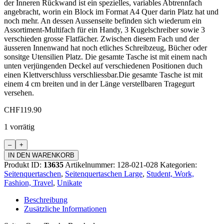
der Inneren Rückwand ist ein spezielles, variables Abtrennfach
angebracht, worin ein Block im Format A4 Quer darin Platz hat und
noch mehr. An dessen Aussenseite befinden sich wiederum ein
Assortiment-Multifach für ein Handy, 3 Kugelschreiber sowie 3
verschieden grosse Flatfächer. Zwischen diesem Fach und der
äusseren Innenwand hat noch etliches Schreibzeug, Bücher oder
sonsitge Utensilien Platz. Die gesamte Tasche ist mit einem nach
unten verjüngenden Deckel auf verschiedenen Positionen duch
einen Klettverschluss verschliessbar.Die gesamte Tasche ist mit
einem 4 cm breiten und in der Länge verstellbaren Tragegurt
versehen.
CHF
119.90
1 vorrätig
Seiten
Quer-
IN DEN WARENKORB
Tasche
Produkt ID:
13635
Artikelnummer:
128-021-028
Kategorien:
Bascha
Seitenquertaschen
,
Seitenquertaschen Large
,
Student, Work,
Large
Fashion, Travel
,
Unikate
Menge
Beschreibung
Zusätzliche Informationen