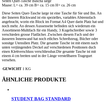
Seiten Quer-Tasche Bascha large
Maase: L= ca. 39 cm B= ca. 15 cm H= ca. 26 cm
Diese Seiten Quer-Tasche large ist eine Tasche für Sie und Ihn. An
der Inneren Rückwand ist ein spezielles, variables Abtrennfach
angebracht, worin ein Block im Format A4 Quer darin Platz hat und
noch mehr. An dessen Aussenseite befinden sich wiederum ein
Assortiment-Multifach für ein Handy, 3 Kugelschreiber sowie 3
verschieden grosse Flatfächer. Zwischen diesem Fach und der
äusseren Innenwand hat noch etliches Schreibzeug, Bücher oder
sonsitge Utensilien Platz. Die gesamte Tasche ist mit einem nach
unten verjüngenden Deckel auf verschiedenen Positionen duch
einen Klettverschluss verschliessbar.Die gesamte Tasche ist mit
einem 4 cm breiten und in der Länge verstellbaren Tragegurt
versehen.
GEWICHT
1 KG
ÄHNLICHE PRODUKTE
STUDENT BAG STANDARD