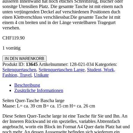
äusseren Innenwand hat noch etliches Schreibzeug, Bücher oder
sonsitge Utensilien Platz. Die gesamte Tasche ist mit einem nach
unten verjüngenden Deckel auf verschiedenen Positionen duch
einen Klettverschluss verschliessbar.Die gesamte Tasche ist mit
einem 4 cm breiten und in der Länge verstellbaren Tragegurt
versehen.
CHF
119.90
1 vorrätig
Seiten
IN DEN WARENKORB
Quer-
Produkt ID:
13645
Artikelnummer:
128-021-034
Kategorien:
Tasche
Seitenquertaschen
,
Seitenquertaschen Large
,
Student, Work,
Bascha
Fashion, Travel
,
Unikate
Large
Menge
Beschreibung
Zusätzliche Informationen
Seiten Quer-Tasche Bascha large
Maase: L= ca. 39 cm B= ca. 15 cm H= ca. 26 cm
Diese Seiten Quer-Tasche large ist eine Tasche für Sie und Ihn. An
der Inneren Rückwand ist ein spezielles, variables Abtrennfach
angebracht, worin ein Block im Format A4 Quer darin Platz hat und
noch mehr. An dessen Aussenseite befinden sich wiederum ein