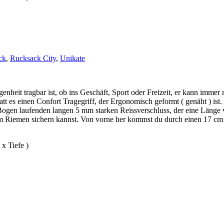
ck
,
Rucksack City
,
Unikate
enheit tragbar ist, ob ins Geschäft, Sport oder Freizeit, er kann imme
tt es einen Confort Tragegriff, der Ergonomisch geformt ( genäht ) ist
Bogen laufenden langen 5 mm starken Reissverschluss, der eine Länge 
m Riemen sichern kannst. Von vorne her kommst du durch einen 17 cm la
x Tiefe )