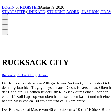
LOGIN
or
REGISTER
|
August 9, 2026
STARTSEITE
»
UNIKATE
»
STUDENT, WORK, FASHION, TRA
+
+
+
+
RUCKSACK CITY
Rucksack
,
Rucksack City
,
Unikate
Der Rucksack City ist ein Alltags-Urban-Rucksack, der zu jeder Geleg
dem angebrachten Tragegurtsystem aus. Dieses ist verstellbar. Oben ha
der Hand ein. Zu öffnen ist der City Rucksack durch einen über den 
einen 15 Zoll Lap Top von oben her einschieben kannst und mit eine
hat ein Mass von ca. 30 cm tiefe und ca. 18 cm breite.
Der Rucksack hat Masse von 46 cm x 28 cm x 10 cm ( Höhe x Breite 