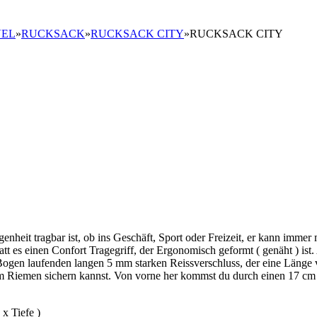
VEL
»
RUCKSACK
»
RUCKSACK CITY
»
RUCKSACK CITY
enheit tragbar ist, ob ins Geschäft, Sport oder Freizeit, er kann imme
tt es einen Confort Tragegriff, der Ergonomisch geformt ( genäht ) ist
Bogen laufenden langen 5 mm starken Reissverschluss, der eine Länge 
m Riemen sichern kannst. Von vorne her kommst du durch einen 17 cm la
x Tiefe )