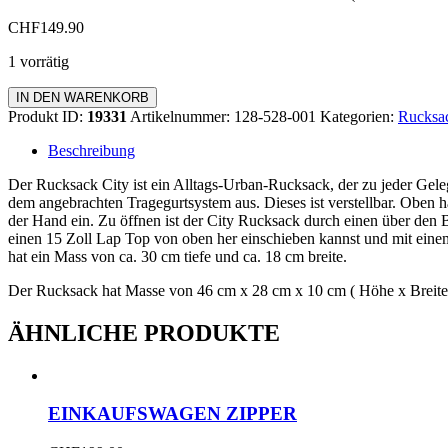
CHF
149.90
1 vorrätig
Rucksack
IN DEN WARENKORB
City
Produkt ID:
19331
Artikelnummer:
128-528-001
Kategorien:
Rucksa
Menge
Beschreibung
Der Rucksack City ist ein Alltags-Urban-Rucksack, der zu jeder Geleg
dem angebrachten Tragegurtsystem aus. Dieses ist verstellbar. Oben ha
der Hand ein. Zu öffnen ist der City Rucksack durch einen über den 
einen 15 Zoll Lap Top von oben her einschieben kannst und mit eine
hat ein Mass von ca. 30 cm tiefe und ca. 18 cm breite.
Der Rucksack hat Masse von 46 cm x 28 cm x 10 cm ( Höhe x Breite 
ÄHNLICHE PRODUKTE
EINKAUFSWAGEN ZIPPER