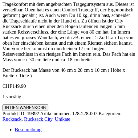
Tragekonfort mit dem angebrachten Tragegurtsystem aus. Dieses ist
verstellbar. Oben hatt es einen Confort Tragegriff, der Ergonomisch
geformt ( genäht ) ist. Auch wenn Du 10 kg. drinn hast, schneidet
die Trageschlaufe nicht in der Hand ein. Zu öffnen ist der City
Rucksack durch einen über den Bogen laufenden langen 5 mm
starken Reissverschluss, der eine Länge von 80 cm hat. Im Innern
hat es ein grosses Wandfach, wo du zB. einen 15 Zoll Lap Top von
oben her einschieben kannst und mit einem Riemen sichern kannst.
Von vorne her kommst du durch einen 17 cm langen
Reissverschluss in ein riesiges Fach im Innern rein. Das Fach hat ein
Mass von ca. 30 cm tiefe und ca. 18 cm breite.
Der Rucksack hat Masse von 46 cm x 28 cm x 10 cm ( Höhe x
Breite x Tiefe )
CHF
149.90
1 vorrätig
Rucksack
IN DEN WARENKORB
City
Produkt ID:
19397
Artikelnummer:
128-528-007
Kategorien:
Menge
Rucksack
,
Rucksack City
,
Unikate
Beschreibung