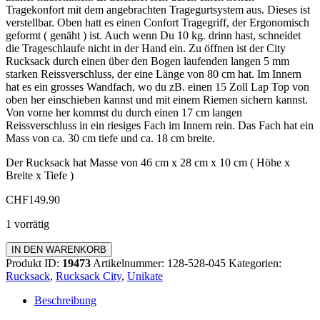
Tragekonfort mit dem angebrachten Tragegurtsystem aus. Dieses ist
verstellbar. Oben hatt es einen Confort Tragegriff, der Ergonomisch
geformt ( genäht ) ist. Auch wenn Du 10 kg. drinn hast, schneidet
die Trageschlaufe nicht in der Hand ein. Zu öffnen ist der City
Rucksack durch einen über den Bogen laufenden langen 5 mm
starken Reissverschluss, der eine Länge von 80 cm hat. Im Innern
hat es ein grosses Wandfach, wo du zB. einen 15 Zoll Lap Top von
oben her einschieben kannst und mit einem Riemen sichern kannst.
Von vorne her kommst du durch einen 17 cm langen
Reissverschluss in ein riesiges Fach im Innern rein. Das Fach hat ein
Mass von ca. 30 cm tiefe und ca. 18 cm breite.
Der Rucksack hat Masse von 46 cm x 28 cm x 10 cm ( Höhe x
Breite x Tiefe )
CHF
149.90
1 vorrätig
Rucksack
IN DEN WARENKORB
City
Produkt ID:
19473
Artikelnummer:
128-528-045
Kategorien:
Menge
Rucksack
,
Rucksack City
,
Unikate
Beschreibung