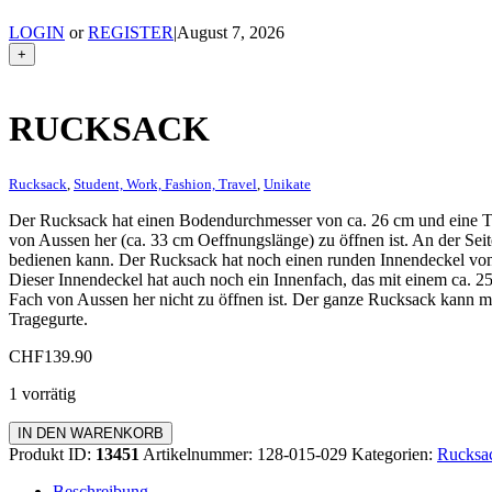
LOGIN
or
REGISTER
|
August 7, 2026
+
RUCKSACK
Rucksack
,
Student, Work, Fashion, Travel
,
Unikate
Der Rucksack hat einen Bodendurchmesser von ca. 26 cm und eine Tot
von Aussen her (ca. 33 cm Oeffnungslänge) zu öffnen ist. An der Sei
bedienen kann. Der Rucksack hat noch einen runden Innendeckel vo
Dieser Innendeckel hat auch noch ein Innenfach, das mit einem ca. 25
Fach von Aussen her nicht zu öffnen ist. Der ganze Rucksack kann m
Tragegurte.
CHF
139.90
1 vorrätig
Rucksack
IN DEN WARENKORB
Menge
Produkt ID:
13451
Artikelnummer:
128-015-029
Kategorien:
Rucksa
Beschreibung