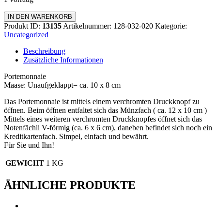
Portemonnaie
IN DEN WARENKORB
Menge
Produkt ID:
13135
Artikelnummer:
128-032-020
Kategorie:
Uncategorized
Beschreibung
Zusätzliche Informationen
Portemonnaie
Maase: Unaufgeklappt= ca. 10 x 8 cm
Das Portemonnaie ist mittels einem verchromten Druckknopf zu
öffnen. Beim öffnen entfaltet sich das Münzfach ( ca. 12 x 10 cm )
Mittels eines weiteren verchromten Druckknopfes öffnet sich das
Notenfächli V-förmig (ca. 6 x 6 cm), daneben befindet sich noch ein
Kreditkartenfach. Simpel, einfach und bewährt.
Für Sie und Ihn!
GEWICHT
1 KG
ÄHNLICHE PRODUKTE