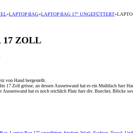
VEL
»
LAPTOP BAG
»
LAPTOP BAG 17" UNGEFÜTTERT
»
LAPTO
 17 ZOLL
e
iz von Hand hergestellt.
 bis 17 Zoll grösse, an dessen Aussenwand hat es ein Multifach fuer Ha
 Aussenwand hat es noch reichlich Platz fuer div. Buecher, Blöcke sow
 Bag
,
Laptop Bag 17" ungefüttert
,
Student, Work, Fashion, Travel
,
Uni