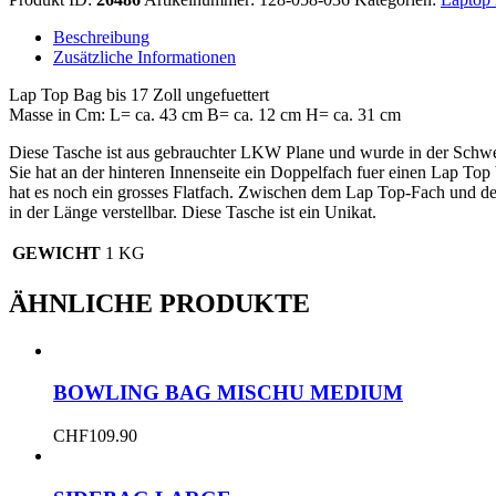
ohne
Futter
Beschreibung
17
Zusätzliche Informationen
Zoll
Menge
Lap Top Bag bis 17 Zoll ungefuettert
Masse in Cm: L= ca. 43 cm B= ca. 12 cm H= ca. 31 cm
Diese Tasche ist aus gebrauchter LKW Plane und wurde in der Schwe
Sie hat an der hinteren Innenseite ein Doppelfach fuer einen Lap Top
hat es noch ein grosses Flatfach. Zwischen dem Lap Top-Fach und der
in der Länge verstellbar. Diese Tasche ist ein Unikat.
GEWICHT
1 KG
ÄHNLICHE PRODUKTE
BOWLING BAG MISCHU MEDIUM
CHF
109.90