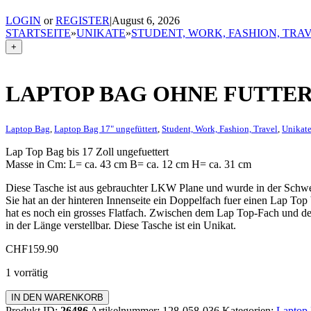
LOGIN
or
REGISTER
|
August 6, 2026
STARTSEITE
»
UNIKATE
»
STUDENT, WORK, FASHION, TRA
+
LAPTOP BAG OHNE FUTTER
Laptop Bag
,
Laptop Bag 17" ungefüttert
,
Student, Work, Fashion, Travel
,
Unikat
Lap Top Bag bis 17 Zoll ungefuettert
Masse in Cm: L= ca. 43 cm B= ca. 12 cm H= ca. 31 cm
Diese Tasche ist aus gebrauchter LKW Plane und wurde in der Schwe
Sie hat an der hinteren Innenseite ein Doppelfach fuer einen Lap Top
hat es noch ein grosses Flatfach. Zwischen dem Lap Top-Fach und der
in der Länge verstellbar. Diese Tasche ist ein Unikat.
CHF
159.90
1 vorrätig
Laptop
IN DEN WARENKORB
Bag
Produkt ID:
26486
Artikelnummer:
128-058-036
Kategorien:
Laptop