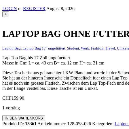
LOGIN
or
REGISTER
|
August 8, 2026
+
LAPTOP BAG OHNE FUTTER
Laptop Bag
,
Laptop Bag 17" ungefüttert
,
Student, Work, Fashion, Travel
,
Unikat
Lap Top Bag bis 17 Zoll ungefuettert
Masse in Cm: L= ca. 43 cm B= ca. 12 cm H= ca. 31 cm
Diese Tasche ist aus gebrauchter LKW Plane und wurde in der Schwe
Sie hat an der hinteren Innenseite ein Doppelfach fuer einen Lap Top
hat es noch ein grosses Flatfach. Zwischen dem Lap Top-Fach und der
in der Länge verstellbar. Diese Tasche ist ein Unikat.
CHF
159.90
1 vorrätig
Laptop
IN DEN WARENKORB
Bag
Produkt ID:
13361
Artikelnummer:
128-058-026
Kategorien:
Laptop
ohne