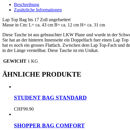
Futter
Beschreibung
17
Zusätzliche Informationen
Zoll
Menge
Lap Top Bag bis 17 Zoll ungefuettert
Masse in Cm: L= ca. 43 cm B= ca. 12 cm H= ca. 31 cm
Diese Tasche ist aus gebrauchter LKW Plane und wurde in der Schwe
Sie hat an der hinteren Innenseite ein Doppelfach fuer einen Lap Top
hat es noch ein grosses Flatfach. Zwischen dem Lap Top-Fach und der
in der Länge verstellbar. Diese Tasche ist ein Unikat.
GEWICHT
1 KG
ÄHNLICHE PRODUKTE
STUDENT BAG STANDARD
CHF
99.90
SHOPPER BAG COMFORT