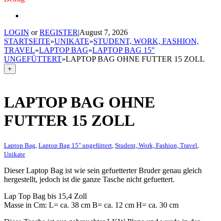
LOGIN
or
REGISTER
|
August 7, 2026
STARTSEITE
»
UNIKATE
»
STUDENT, WORK, FASHION,
TRAVEL
»
LAPTOP BAG
»
LAPTOP BAG 15"
UNGEFÜTTERT
»
LAPTOP BAG OHNE FUTTER 15 ZOLL
+
LAPTOP BAG OHNE
FUTTER 15 ZOLL
Laptop Bag
,
Laptop Bag 15" ungefüttert
,
Student, Work, Fashion, Travel
,
Unikate
Dieser Laptop Bag ist wie sein gefuetterter Bruder genau gleich
hergestellt, jedoch ist die ganze Tasche nicht gefuettert.
Lap Top Bag bis 15,4 Zoll
Masse in Cm: L= ca. 38 cm B= ca. 12 cm H= ca. 30 cm