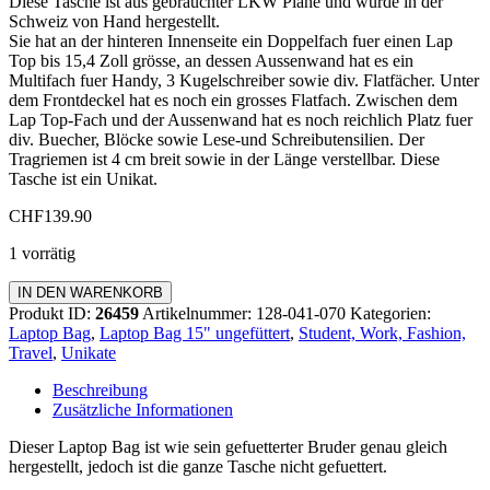
Diese Tasche ist aus gebrauchter LKW Plane und wurde in der
Schweiz von Hand hergestellt.
Sie hat an der hinteren Innenseite ein Doppelfach fuer einen Lap
Top bis 15,4 Zoll grösse, an dessen Aussenwand hat es ein
Multifach fuer Handy, 3 Kugelschreiber sowie div. Flatfächer. Unter
dem Frontdeckel hat es noch ein grosses Flatfach. Zwischen dem
Lap Top-Fach und der Aussenwand hat es noch reichlich Platz fuer
div. Buecher, Blöcke sowie Lese-und Schreibutensilien. Der
Tragriemen ist 4 cm breit sowie in der Länge verstellbar. Diese
Tasche ist ein Unikat.
CHF
139.90
1 vorrätig
Laptop
IN DEN WARENKORB
Bag
Produkt ID:
26459
Artikelnummer:
128-041-070
Kategorien:
ohne
Laptop Bag
,
Laptop Bag 15" ungefüttert
,
Student, Work, Fashion,
Futter
Travel
,
Unikate
15
Zoll
Beschreibung
Menge
Zusätzliche Informationen
Dieser Laptop Bag ist wie sein gefuetterter Bruder genau gleich
hergestellt, jedoch ist die ganze Tasche nicht gefuettert.