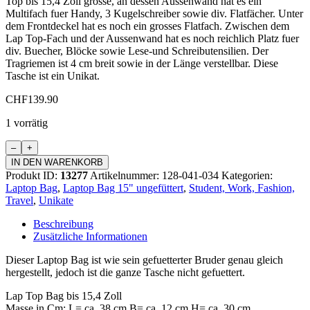
Top bis 15,4 Zoll grösse, an dessen Aussenwand hat es ein
Multifach fuer Handy, 3 Kugelschreiber sowie div. Flatfächer. Unter
dem Frontdeckel hat es noch ein grosses Flatfach. Zwischen dem
Lap Top-Fach und der Aussenwand hat es noch reichlich Platz fuer
div. Buecher, Blöcke sowie Lese-und Schreibutensilien. Der
Tragriemen ist 4 cm breit sowie in der Länge verstellbar. Diese
Tasche ist ein Unikat.
CHF
139.90
1 vorrätig
Laptop
Bag
IN DEN WARENKORB
ohne
Produkt ID:
13277
Artikelnummer:
128-041-034
Kategorien:
Futter
Laptop Bag
,
Laptop Bag 15" ungefüttert
,
Student, Work, Fashion,
15
Travel
,
Unikate
Zoll
Menge
Beschreibung
Zusätzliche Informationen
Dieser Laptop Bag ist wie sein gefuetterter Bruder genau gleich
hergestellt, jedoch ist die ganze Tasche nicht gefuettert.
Lap Top Bag bis 15,4 Zoll
Masse in Cm: L= ca. 38 cm B= ca. 12 cm H= ca. 30 cm