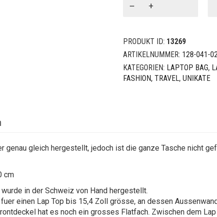
Bag
ohne
Futter
PRODUKT ID:
13269
15
Zoll
ARTIKELNUMMER:
128-041-0
Menge
KATEGORIEN:
LAPTOP BAG
,
L
FASHION, TRAVEL
,
UNIKATE
n
r genau gleich hergestellt, jedoch ist die ganze Tasche nicht gef
0 cm
wurde in der Schweiz von Hand hergestellt.
h fuer einen Lap Top bis 15,4 Zoll grösse, an dessen Aussenwand 
 Frontdeckel hat es noch ein grosses Flatfach. Zwischen dem L