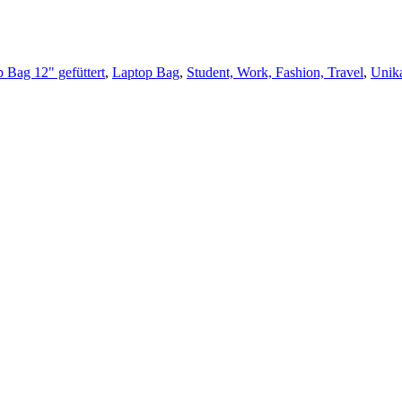
 Bag 12" gefüttert
,
Laptop Bag
,
Student, Work, Fashion, Travel
,
Unik