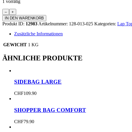
1 vorrätig
Laptop
Bag
IN DEN WARENKORB
bis
Produkt ID:
12983
Artikelnummer:
128-013-025
Kategorien:
Lap Top
12
Zoll
Zusätzliche Informationen
gefüttert
Menge
GEWICHT
1 KG
ÄHNLICHE PRODUKTE
SIDEBAG LARGE
CHF
109.90
SHOPPER BAG COMFORT
CHF
79.90