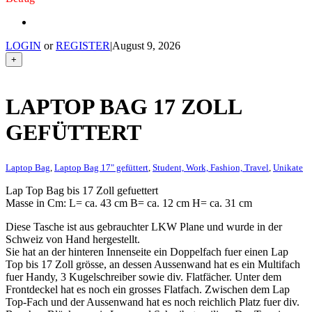
LOGIN
or
REGISTER
|
August 9, 2026
+
LAPTOP BAG 17 ZOLL
GEFÜTTERT
Laptop Bag
,
Laptop Bag 17" gefüttert
,
Student, Work, Fashion, Travel
,
Unikate
Lap Top Bag bis 17 Zoll gefuettert
Masse in Cm: L= ca. 43 cm B= ca. 12 cm H= ca. 31 cm
Diese Tasche ist aus gebrauchter LKW Plane und wurde in der
Schweiz von Hand hergestellt.
Sie hat an der hinteren Innenseite ein Doppelfach fuer einen Lap
Top bis 17 Zoll grösse, an dessen Aussenwand hat es ein Multifach
fuer Handy, 3 Kugelschreiber sowie div. Flatfächer. Unter dem
Frontdeckel hat es noch ein grosses Flatfach. Zwischen dem Lap
Top-Fach und der Aussenwand hat es noch reichlich Platz fuer div.