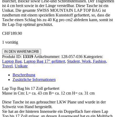
Buecher, Blöcke sowie Lese-und Schreibutensilien. Der Tragriemen
ist 4 cm breit sowie in der Länge verstellbar. Diese Tasche ist ein
Unikat. Die gesamte SWISS MOUNTAIN LAP TOP BAG ist
rundherum mit einem speziellen Kunststoff gefuettert, so, dass die
Tasche einen Schlag bis zu 40 Kg pro cm2 abfedern kann, somit ist
Ihr Lap-Top optimal geschützt.
CHF
189.90
1 vorrätig
Laptop
IN DEN WARENKORB
Bag
Produkt ID:
13319
Artikelnummer:
128-057-036
Kategorien:
17
Laptop Bag
,
Laptop Bag 17" gefüttert
,
Student, Work, Fashion,
Zoll
Travel
,
Unikate
gefüttert
Menge
Beschreibung
Zusätzliche Informationen
Lap Top Bag bis 17 Zoll gefuettert
Masse in Cm: L= ca. 43 cm B= ca. 12 cm H= ca. 31 cm
Diese Tasche ist aus gebrauchter LKW Plane und wurde in der
Schweiz von Hand hergestellt.
Sie hat an der hinteren Innenseite ein Doppelfach fuer einen Lap
Top bis 17 Zoll grösse, an dessen Aussenwand hat es ein Multifach