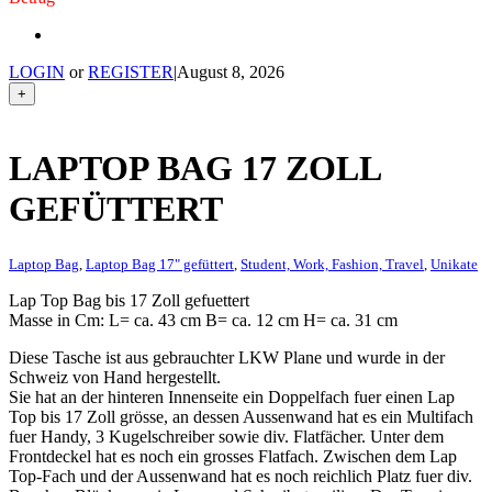
LOGIN
or
REGISTER
|
August 8, 2026
+
LAPTOP BAG 17 ZOLL
GEFÜTTERT
Laptop Bag
,
Laptop Bag 17" gefüttert
,
Student, Work, Fashion, Travel
,
Unikate
Lap Top Bag bis 17 Zoll gefuettert
Masse in Cm: L= ca. 43 cm B= ca. 12 cm H= ca. 31 cm
Diese Tasche ist aus gebrauchter LKW Plane und wurde in der
Schweiz von Hand hergestellt.
Sie hat an der hinteren Innenseite ein Doppelfach fuer einen Lap
Top bis 17 Zoll grösse, an dessen Aussenwand hat es ein Multifach
fuer Handy, 3 Kugelschreiber sowie div. Flatfächer. Unter dem
Frontdeckel hat es noch ein grosses Flatfach. Zwischen dem Lap
Top-Fach und der Aussenwand hat es noch reichlich Platz fuer div.