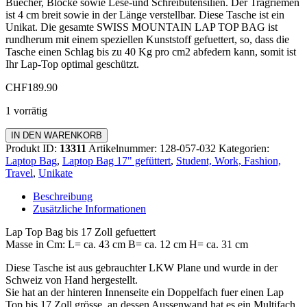
Buecher, Blöcke sowie Lese-und Schreibutensilien. Der Tragriemen
ist 4 cm breit sowie in der Länge verstellbar. Diese Tasche ist ein
Unikat. Die gesamte SWISS MOUNTAIN LAP TOP BAG ist
rundherum mit einem speziellen Kunststoff gefuettert, so, dass die
Tasche einen Schlag bis zu 40 Kg pro cm2 abfedern kann, somit ist
Ihr Lap-Top optimal geschützt.
CHF
189.90
1 vorrätig
Laptop
IN DEN WARENKORB
Bag
Produkt ID:
13311
Artikelnummer:
128-057-032
Kategorien:
17
Laptop Bag
,
Laptop Bag 17" gefüttert
,
Student, Work, Fashion,
Zoll
Travel
,
Unikate
gefüttert
Menge
Beschreibung
Zusätzliche Informationen
Lap Top Bag bis 17 Zoll gefuettert
Masse in Cm: L= ca. 43 cm B= ca. 12 cm H= ca. 31 cm
Diese Tasche ist aus gebrauchter LKW Plane und wurde in der
Schweiz von Hand hergestellt.
Sie hat an der hinteren Innenseite ein Doppelfach fuer einen Lap
Top bis 17 Zoll grösse, an dessen Aussenwand hat es ein Multifach