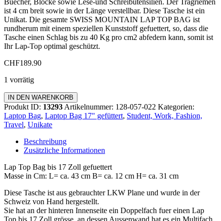
Buecher, Blöcke sowie Lese-und Schreibutensilien. Der Tragriemen
ist 4 cm breit sowie in der Länge verstellbar. Diese Tasche ist ein
Unikat. Die gesamte SWISS MOUNTAIN LAP TOP BAG ist
rundherum mit einem speziellen Kunststoff gefuettert, so, dass die
Tasche einen Schlag bis zu 40 Kg pro cm2 abfedern kann, somit ist
Ihr Lap-Top optimal geschützt.
CHF
189.90
1 vorrätig
Laptop
IN DEN WARENKORB
Bag
Produkt ID:
13293
Artikelnummer:
128-057-022
Kategorien:
17
Laptop Bag
,
Laptop Bag 17" gefüttert
,
Student, Work, Fashion,
Zoll
Travel
,
Unikate
gefüttert
Menge
Beschreibung
Zusätzliche Informationen
Lap Top Bag bis 17 Zoll gefuettert
Masse in Cm: L= ca. 43 cm B= ca. 12 cm H= ca. 31 cm
Diese Tasche ist aus gebrauchter LKW Plane und wurde in der
Schweiz von Hand hergestellt.
Sie hat an der hinteren Innenseite ein Doppelfach fuer einen Lap
Top bis 17 Zoll grösse, an dessen Aussenwand hat es ein Multifach