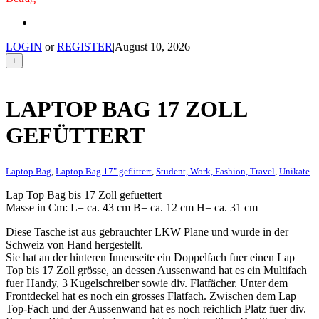
LOGIN
or
REGISTER
|
August 10, 2026
+
LAPTOP BAG 17 ZOLL
GEFÜTTERT
Laptop Bag
,
Laptop Bag 17" gefüttert
,
Student, Work, Fashion, Travel
,
Unikate
Lap Top Bag bis 17 Zoll gefuettert
Masse in Cm: L= ca. 43 cm B= ca. 12 cm H= ca. 31 cm
Diese Tasche ist aus gebrauchter LKW Plane und wurde in der
Schweiz von Hand hergestellt.
Sie hat an der hinteren Innenseite ein Doppelfach fuer einen Lap
Top bis 17 Zoll grösse, an dessen Aussenwand hat es ein Multifach
fuer Handy, 3 Kugelschreiber sowie div. Flatfächer. Unter dem
Frontdeckel hat es noch ein grosses Flatfach. Zwischen dem Lap
Top-Fach und der Aussenwand hat es noch reichlich Platz fuer div.