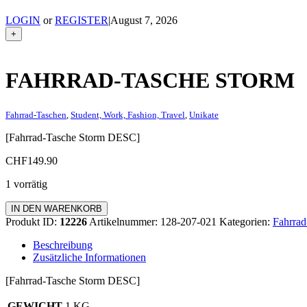
LOGIN
or
REGISTER
|
August 7, 2026
+
FAHRRAD-TASCHE STORM
Fahrrad-Taschen
,
Student, Work, Fashion, Travel
,
Unikate
[Fahrrad-Tasche Storm DESC]
CHF
149.90
1 vorrätig
Fahrrad-
IN DEN WARENKORB
Tasche
Produkt ID:
12226
Artikelnummer:
128-207-021
Kategorien:
Fahrrad
Storm
Menge
Beschreibung
Zusätzliche Informationen
[Fahrrad-Tasche Storm DESC]
GEWICHT
1 KG