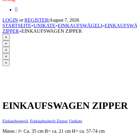
LOGIN
or
REGISTER
|
August 7, 2026
STARTSEITE
»
UNIKATE
»
EINKAUFSWÄGELI
»
EINKAUFSWÄ
ZIPPER
»
EINKAUFSWAGEN ZIPPER
+
+
+
+
+
EINKAUFSWAGEN ZIPPER
Einkaufswägeli
,
Einkaufswägeli Zipper
,
Unikate
Masse.: l= Ca. 35 cm B= ca. 21 cm H= ca. 57-74 cm