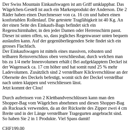
Der Swiss Mountain Einkaufswagen ist am Griff umklappbar. Das
Wägelchen-Gestell ist auch ein Markenprodukt der Anderson. Die 2
Räder haben einen Durchmesser von ca. 16 cm und haben einen
konfortablen Rollenlauf. Die getestete Tragfähigkeit ist 40 Kg. An
der einen Seite des Einkaufs-Bags befindet sich ein
Regenschirmhalter, in den jeder Damen oder Herrenschirm passt.
Dieser ist unten offen, so, dass jegliches Regenwasser unten bequem
auslaufen kann. Auf der gegenüberliegenden Seite findet sich ein
grosses Flachfach.
Der Einkaufswagen ist mittels eines massiven, robusten und
teilbaren Reissverschluss oben verschliessbar, durch welchen man
bis zu 1/4 mehr Innenvolumen erhält ( Bei aufgeklapptem Deckel ist
der Wagensack ca. 17 cm höher und hat somit rund 25 % mehr
Ladevolumen. Zusätzlich sind 2 verstellbare Klickverschlüsse an der
Oberseite des Deckels befestigt, womit sich der Deckel verstellbar
nach unten klappen und verschliessen lässt.
Jetzt kommt der Clou!
Durch aufreissen von 2 Klettbandverschlüssen kann man den
Shopper-Bag vom Wägelchen abnehmen und diesen Shopper-Bag
als Rucksack verwenden, da an der Rückseite des Zipper zwei 4 cm
Breite und in der Länge verstellbare Tragegurten angebracht sind.
So haben Sie 2 in 1 Produkte. Viel Spass damit!
CHF
199.00