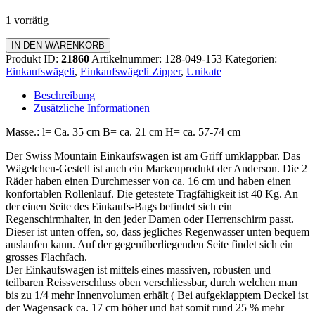
1 vorrätig
Einkaufswagen
IN DEN WARENKORB
Zipper
Produkt ID:
21860
Artikelnummer:
128-049-153
Kategorien:
Menge
Einkaufswägeli
,
Einkaufswägeli Zipper
,
Unikate
Beschreibung
Zusätzliche Informationen
Masse.: l= Ca. 35 cm B= ca. 21 cm H= ca. 57-74 cm
Der Swiss Mountain Einkaufswagen ist am Griff umklappbar. Das
Wägelchen-Gestell ist auch ein Markenprodukt der Anderson. Die 2
Räder haben einen Durchmesser von ca. 16 cm und haben einen
konfortablen Rollenlauf. Die getestete Tragfähigkeit ist 40 Kg. An
der einen Seite des Einkaufs-Bags befindet sich ein
Regenschirmhalter, in den jeder Damen oder Herrenschirm passt.
Dieser ist unten offen, so, dass jegliches Regenwasser unten bequem
auslaufen kann. Auf der gegenüberliegenden Seite findet sich ein
grosses Flachfach.
Der Einkaufswagen ist mittels eines massiven, robusten und
teilbaren Reissverschluss oben verschliessbar, durch welchen man
bis zu 1/4 mehr Innenvolumen erhält ( Bei aufgeklapptem Deckel ist
der Wagensack ca. 17 cm höher und hat somit rund 25 % mehr