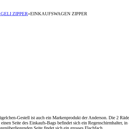
GELI ZIPPER
»
EINKAUFSWAGEN ZIPPER
gelchen-Gestell ist auch ein Markenprodukt der Anderson. Die 2 Räd
r einen Seite des Einkaufs-Bags befindet sich ein Regenschirmhalter, in
enüberliegenden Seite findet sich ein grosses Flachfach.