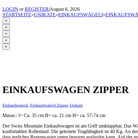
LOGIN
or
REGISTER
|
August 6, 2026
STARTSEITE
»
UNIKATE
»
EINKAUFSWÄGELI
»
EINKAUFSWÄ
+
+
+
+
+
EINKAUFSWAGEN ZIPPER
Einkaufswägeli
,
Einkaufswägeli Zipper
,
Unikate
Masse.: l= Ca. 35 cm B= ca. 21 cm H= ca. 57-74 cm
Der Swiss Mountain Einkaufswagen ist am Griff umklappbar. Das Wä
konfortablen Rollenlauf. Die getestete Tragfähigkeit ist 40 Kg. An de
dass jegliches Regenwasser unten bequem auslaufen kann. Auf der geg