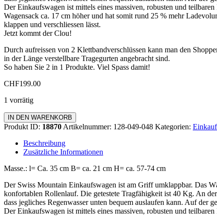
Der Einkaufswagen ist mittels eines massiven, robusten und teilbaren
Wagensack ca. 17 cm höher und hat somit rund 25 % mehr Ladevolumen.
klappen und verschliessen lässt.
Jetzt kommt der Clou!
Durch aufreissen von 2 Klettbandverschlüssen kann man den Shoppe
in der Länge verstellbare Tragegurten angebracht sind.
So haben Sie 2 in 1 Produkte. Viel Spass damit!
CHF
199.00
1 vorrätig
Einkaufswagen
IN DEN WARENKORB
Zipper
Produkt ID:
18870
Artikelnummer:
128-049-048
Kategorien:
Einkauf
Menge
Beschreibung
Zusätzliche Informationen
Masse.: l= Ca. 35 cm B= ca. 21 cm H= ca. 57-74 cm
Der Swiss Mountain Einkaufswagen ist am Griff umklappbar. Das Wä
konfortablen Rollenlauf. Die getestete Tragfähigkeit ist 40 Kg. An de
dass jegliches Regenwasser unten bequem auslaufen kann. Auf der geg
Der Einkaufswagen ist mittels eines massiven, robusten und teilbaren