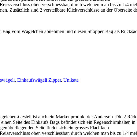
 Reissverschluss oben verschliessbar, durch welchen man bis zu 1/4 me
 Zusätzlich sind 2 verstellbare Klickverschlüsse an der Oberseite des
r-Bag vom Wägelchen abnehmen und diesen Shopper-Bag als Rucksack 
swägeli
,
Einkaufswägeli Zipper
,
Unikate
gelchen-Gestell ist auch ein Markenprodukt der Anderson. Die 2 Räd
r einen Seite des Einkaufs-Bags befindet sich ein Regenschirmhalter, in
enüberliegenden Seite findet sich ein grosses Flachfach.
 Reissverschluss oben verschliessbar, durch welchen man bis zu 1/4 me