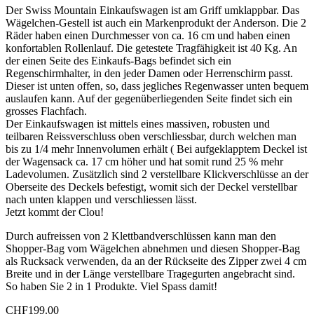
Der Swiss Mountain Einkaufswagen ist am Griff umklappbar. Das
Wägelchen-Gestell ist auch ein Markenprodukt der Anderson. Die 2
Räder haben einen Durchmesser von ca. 16 cm und haben einen
konfortablen Rollenlauf. Die getestete Tragfähigkeit ist 40 Kg. An
der einen Seite des Einkaufs-Bags befindet sich ein
Regenschirmhalter, in den jeder Damen oder Herrenschirm passt.
Dieser ist unten offen, so, dass jegliches Regenwasser unten bequem
auslaufen kann. Auf der gegenüberliegenden Seite findet sich ein
grosses Flachfach.
Der Einkaufswagen ist mittels eines massiven, robusten und
teilbaren Reissverschluss oben verschliessbar, durch welchen man
bis zu 1/4 mehr Innenvolumen erhält ( Bei aufgeklapptem Deckel ist
der Wagensack ca. 17 cm höher und hat somit rund 25 % mehr
Ladevolumen. Zusätzlich sind 2 verstellbare Klickverschlüsse an der
Oberseite des Deckels befestigt, womit sich der Deckel verstellbar
nach unten klappen und verschliessen lässt.
Jetzt kommt der Clou!
Durch aufreissen von 2 Klettbandverschlüssen kann man den
Shopper-Bag vom Wägelchen abnehmen und diesen Shopper-Bag
als Rucksack verwenden, da an der Rückseite des Zipper zwei 4 cm
Breite und in der Länge verstellbare Tragegurten angebracht sind.
So haben Sie 2 in 1 Produkte. Viel Spass damit!
CHF
199.00