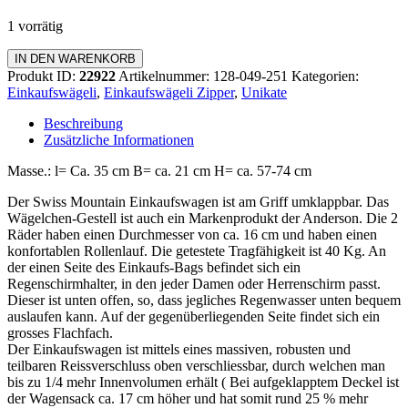
1 vorrätig
Einkaufswagen
IN DEN WARENKORB
Zipper
Produkt ID:
22922
Artikelnummer:
128-049-251
Kategorien:
Menge
Einkaufswägeli
,
Einkaufswägeli Zipper
,
Unikate
Beschreibung
Zusätzliche Informationen
Masse.: l= Ca. 35 cm B= ca. 21 cm H= ca. 57-74 cm
Der Swiss Mountain Einkaufswagen ist am Griff umklappbar. Das
Wägelchen-Gestell ist auch ein Markenprodukt der Anderson. Die 2
Räder haben einen Durchmesser von ca. 16 cm und haben einen
konfortablen Rollenlauf. Die getestete Tragfähigkeit ist 40 Kg. An
der einen Seite des Einkaufs-Bags befindet sich ein
Regenschirmhalter, in den jeder Damen oder Herrenschirm passt.
Dieser ist unten offen, so, dass jegliches Regenwasser unten bequem
auslaufen kann. Auf der gegenüberliegenden Seite findet sich ein
grosses Flachfach.
Der Einkaufswagen ist mittels eines massiven, robusten und
teilbaren Reissverschluss oben verschliessbar, durch welchen man
bis zu 1/4 mehr Innenvolumen erhält ( Bei aufgeklapptem Deckel ist
der Wagensack ca. 17 cm höher und hat somit rund 25 % mehr