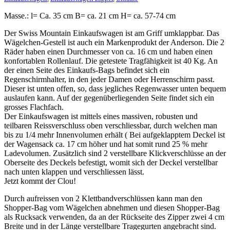
Masse.: l= Ca. 35 cm B= ca. 21 cm H= ca. 57-74 cm
Der Swiss Mountain Einkaufswagen ist am Griff umklappbar. Das
Wägelchen-Gestell ist auch ein Markenprodukt der Anderson. Die 2
Räder haben einen Durchmesser von ca. 16 cm und haben einen
konfortablen Rollenlauf. Die getestete Tragfähigkeit ist 40 Kg. An
der einen Seite des Einkaufs-Bags befindet sich ein
Regenschirmhalter, in den jeder Damen oder Herrenschirm passt.
Dieser ist unten offen, so, dass jegliches Regenwasser unten bequem
auslaufen kann. Auf der gegenüberliegenden Seite findet sich ein
grosses Flachfach.
Der Einkaufswagen ist mittels eines massiven, robusten und
teilbaren Reissverschluss oben verschliessbar, durch welchen man
bis zu 1/4 mehr Innenvolumen erhält ( Bei aufgeklapptem Deckel ist
der Wagensack ca. 17 cm höher und hat somit rund 25 % mehr
Ladevolumen. Zusätzlich sind 2 verstellbare Klickverschlüsse an der
Oberseite des Deckels befestigt, womit sich der Deckel verstellbar
nach unten klappen und verschliessen lässt.
Jetzt kommt der Clou!
Durch aufreissen von 2 Klettbandverschlüssen kann man den
Shopper-Bag vom Wägelchen abnehmen und diesen Shopper-Bag
als Rucksack verwenden, da an der Rückseite des Zipper zwei 4 cm
Breite und in der Länge verstellbare Tragegurten angebracht sind.