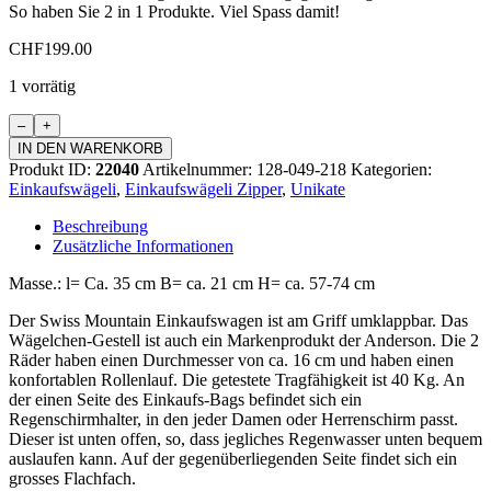
So haben Sie 2 in 1 Produkte. Viel Spass damit!
CHF
199.00
1 vorrätig
Einkaufswagen
Zipper
IN DEN WARENKORB
Menge
Produkt ID:
22040
Artikelnummer:
128-049-218
Kategorien:
Einkaufswägeli
,
Einkaufswägeli Zipper
,
Unikate
Beschreibung
Zusätzliche Informationen
Masse.: l= Ca. 35 cm B= ca. 21 cm H= ca. 57-74 cm
Der Swiss Mountain Einkaufswagen ist am Griff umklappbar. Das
Wägelchen-Gestell ist auch ein Markenprodukt der Anderson. Die 2
Räder haben einen Durchmesser von ca. 16 cm und haben einen
konfortablen Rollenlauf. Die getestete Tragfähigkeit ist 40 Kg. An
der einen Seite des Einkaufs-Bags befindet sich ein
Regenschirmhalter, in den jeder Damen oder Herrenschirm passt.
Dieser ist unten offen, so, dass jegliches Regenwasser unten bequem
auslaufen kann. Auf der gegenüberliegenden Seite findet sich ein
grosses Flachfach.