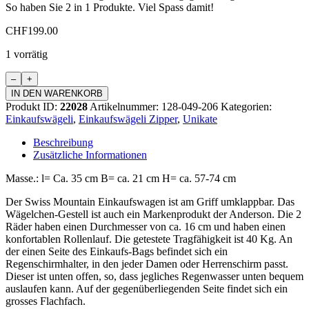
So haben Sie 2 in 1 Produkte. Viel Spass damit!
CHF
199.00
1 vorrätig
Einkaufswagen
Zipper
IN DEN WARENKORB
Menge
Produkt ID:
22028
Artikelnummer:
128-049-206
Kategorien:
Einkaufswägeli
,
Einkaufswägeli Zipper
,
Unikate
Beschreibung
Zusätzliche Informationen
Masse.: l= Ca. 35 cm B= ca. 21 cm H= ca. 57-74 cm
Der Swiss Mountain Einkaufswagen ist am Griff umklappbar. Das
Wägelchen-Gestell ist auch ein Markenprodukt der Anderson. Die 2
Räder haben einen Durchmesser von ca. 16 cm und haben einen
konfortablen Rollenlauf. Die getestete Tragfähigkeit ist 40 Kg. An
der einen Seite des Einkaufs-Bags befindet sich ein
Regenschirmhalter, in den jeder Damen oder Herrenschirm passt.
Dieser ist unten offen, so, dass jegliches Regenwasser unten bequem
auslaufen kann. Auf der gegenüberliegenden Seite findet sich ein
grosses Flachfach.