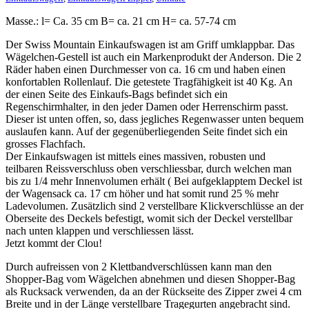
Masse.: l= Ca. 35 cm B= ca. 21 cm H= ca. 57-74 cm
Der Swiss Mountain Einkaufswagen ist am Griff umklappbar. Das
Wägelchen-Gestell ist auch ein Markenprodukt der Anderson. Die 2
Räder haben einen Durchmesser von ca. 16 cm und haben einen
konfortablen Rollenlauf. Die getestete Tragfähigkeit ist 40 Kg. An
der einen Seite des Einkaufs-Bags befindet sich ein
Regenschirmhalter, in den jeder Damen oder Herrenschirm passt.
Dieser ist unten offen, so, dass jegliches Regenwasser unten bequem
auslaufen kann. Auf der gegenüberliegenden Seite findet sich ein
grosses Flachfach.
Der Einkaufswagen ist mittels eines massiven, robusten und
teilbaren Reissverschluss oben verschliessbar, durch welchen man
bis zu 1/4 mehr Innenvolumen erhält ( Bei aufgeklapptem Deckel ist
der Wagensack ca. 17 cm höher und hat somit rund 25 % mehr
Ladevolumen. Zusätzlich sind 2 verstellbare Klickverschlüsse an der
Oberseite des Deckels befestigt, womit sich der Deckel verstellbar
nach unten klappen und verschliessen lässt.
Jetzt kommt der Clou!
Durch aufreissen von 2 Klettbandverschlüssen kann man den
Shopper-Bag vom Wägelchen abnehmen und diesen Shopper-Bag
als Rucksack verwenden, da an der Rückseite des Zipper zwei 4 cm
Breite und in der Länge verstellbare Tragegurten angebracht sind.