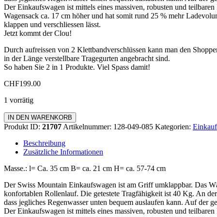
Der Einkaufswagen ist mittels eines massiven, robusten und teilbaren
Wagensack ca. 17 cm höher und hat somit rund 25 % mehr Ladevolumen.
klappen und verschliessen lässt.
Jetzt kommt der Clou!
Durch aufreissen von 2 Klettbandverschlüssen kann man den Shoppe
in der Länge verstellbare Tragegurten angebracht sind.
So haben Sie 2 in 1 Produkte. Viel Spass damit!
CHF
199.00
1 vorrätig
Einkaufswagen
IN DEN WARENKORB
Zipper
Produkt ID:
21707
Artikelnummer:
128-049-085
Kategorien:
Einkauf
Menge
Beschreibung
Zusätzliche Informationen
Masse.: l= Ca. 35 cm B= ca. 21 cm H= ca. 57-74 cm
Der Swiss Mountain Einkaufswagen ist am Griff umklappbar. Das Wä
konfortablen Rollenlauf. Die getestete Tragfähigkeit ist 40 Kg. An de
dass jegliches Regenwasser unten bequem auslaufen kann. Auf der geg
Der Einkaufswagen ist mittels eines massiven, robusten und teilbaren