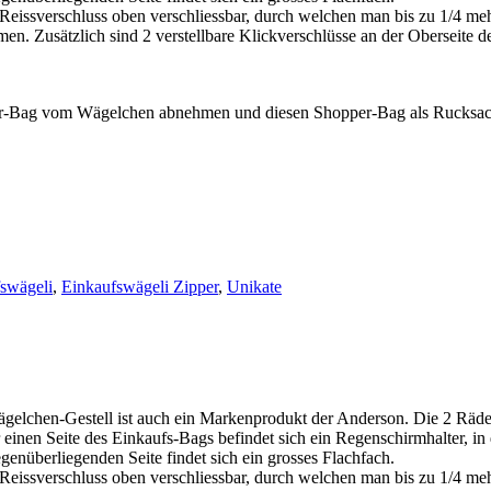
 Reissverschluss oben verschliessbar, durch welchen man bis zu 1/4 me
 Zusätzlich sind 2 verstellbare Klickverschlüsse an der Oberseite des
r-Bag vom Wägelchen abnehmen und diesen Shopper-Bag als Rucksack 
swägeli
,
Einkaufswägeli Zipper
,
Unikate
gelchen-Gestell ist auch ein Markenprodukt der Anderson. Die 2 Räd
r einen Seite des Einkaufs-Bags befindet sich ein Regenschirmhalter, in
enüberliegenden Seite findet sich ein grosses Flachfach.
 Reissverschluss oben verschliessbar, durch welchen man bis zu 1/4 me