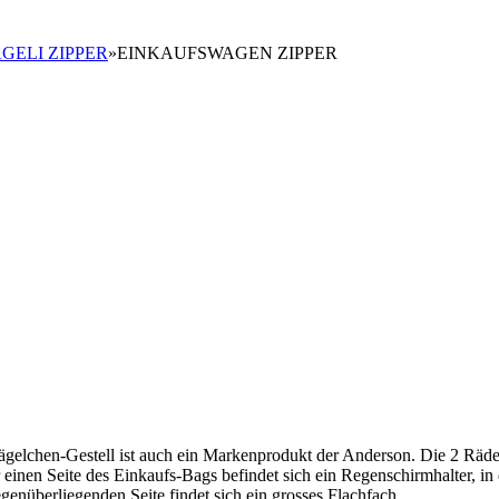
GELI ZIPPER
»
EINKAUFSWAGEN ZIPPER
gelchen-Gestell ist auch ein Markenprodukt der Anderson. Die 2 Räd
r einen Seite des Einkaufs-Bags befindet sich ein Regenschirmhalter, in
enüberliegenden Seite findet sich ein grosses Flachfach.