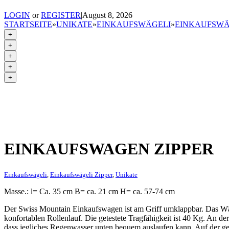
LOGIN
or
REGISTER
|
August 8, 2026
STARTSEITE
»
UNIKATE
»
EINKAUFSWÄGELI
»
EINKAUFSWÄ
+
+
+
+
+
EINKAUFSWAGEN ZIPPER
Einkaufswägeli
,
Einkaufswägeli Zipper
,
Unikate
Masse.: l= Ca. 35 cm B= ca. 21 cm H= ca. 57-74 cm
Der Swiss Mountain Einkaufswagen ist am Griff umklappbar. Das Wä
konfortablen Rollenlauf. Die getestete Tragfähigkeit ist 40 Kg. An de
dass jegliches Regenwasser unten bequem auslaufen kann. Auf der geg