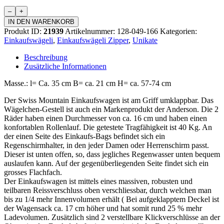
Einkaufswagen
Zipper
IN DEN WARENKORB
Menge
Produkt ID:
21939
Artikelnummer:
128-049-166
Kategorien:
Einkaufswägeli
,
Einkaufswägeli Zipper
,
Unikate
Beschreibung
Zusätzliche Informationen
Masse.: l= Ca. 35 cm B= ca. 21 cm H= ca. 57-74 cm
Der Swiss Mountain Einkaufswagen ist am Griff umklappbar. Das
Wägelchen-Gestell ist auch ein Markenprodukt der Anderson. Die 2
Räder haben einen Durchmesser von ca. 16 cm und haben einen
konfortablen Rollenlauf. Die getestete Tragfähigkeit ist 40 Kg. An
der einen Seite des Einkaufs-Bags befindet sich ein
Regenschirmhalter, in den jeder Damen oder Herrenschirm passt.
Dieser ist unten offen, so, dass jegliches Regenwasser unten bequem
auslaufen kann. Auf der gegenüberliegenden Seite findet sich ein
grosses Flachfach.
Der Einkaufswagen ist mittels eines massiven, robusten und
teilbaren Reissverschluss oben verschliessbar, durch welchen man
bis zu 1/4 mehr Innenvolumen erhält ( Bei aufgeklapptem Deckel ist
der Wagensack ca. 17 cm höher und hat somit rund 25 % mehr
Ladevolumen. Zusätzlich sind 2 verstellbare Klickverschlüsse an der