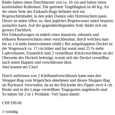
Räder haben einen Durchmesser von ca. 16 cm und haben einen
konfortablen Rollenlauf. Die getestete Tragfähigkeit ist 40 Kg. An
der einen Seite des Einkaufs-Bags befindet sich ein
Regenschirmhalter, in den jeder Damen oder Herrenschirm passt.
Dieser ist unten offen, so, dass jegliches Regenwasser unten bequem
auslaufen kann. Auf der gegenüberliegenden Seite findet sich ein
grosses Flachfach.
Der Einkaufswagen ist mittels eines massiven, robusten und
teilbaren Reissverschluss oben verschliessbar, durch welchen man
bis zu 1/4 mehr Innenvolumen erhält ( Bei aufgeklapptem Deckel ist
der Wagensack ca. 17 cm höher und hat somit rund 25 % mehr
Ladevolumen. Zusätzlich sind 2 verstellbare Klickverschlüsse an der
Oberseite des Deckels befestigt, womit sich der Deckel verstellbar
nach unten klappen und verschliessen lässt.
Jetzt kommt der Clou!
Durch aufreissen von 2 Klettbandverschlüssen kann man den
Shopper-Bag vom Wägelchen abnehmen und diesen Shopper-Bag
als Rucksack verwenden, da an der Rückseite des Zipper zwei 4 cm
Breite und in der Länge verstellbare Tragegurten angebracht sind.
So haben Sie 2 in 1 Produkte. Viel Spass damit!
CHF
199.00
1 vorrätig