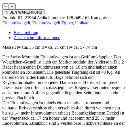
Einkaufswagen
Zipper
IN DEN WARENKORB
Menge
Produkt ID:
21934
Artikelnummer:
128-049-163
Kategorien:
Einkaufswägeli
,
Einkaufswägeli Zipper
,
Unikate
Beschreibung
Zusätzliche Informationen
Masse.: l= Ca. 35 cm B= ca. 21 cm H= ca. 57-74 cm
Der Swiss Mountain Einkaufswagen ist am Griff umklappbar. Das
Wägelchen-Gestell ist auch ein Markenprodukt der Anderson. Die 2
Räder haben einen Durchmesser von ca. 16 cm und haben einen
konfortablen Rollenlauf. Die getestete Tragfähigkeit ist 40 Kg. An
der einen Seite des Einkaufs-Bags befindet sich ein
Regenschirmhalter, in den jeder Damen oder Herrenschirm passt.
Dieser ist unten offen, so, dass jegliches Regenwasser unten bequem
auslaufen kann. Auf der gegenüberliegenden Seite findet sich ein
grosses Flachfach.
Der Einkaufswagen ist mittels eines massiven, robusten und
teilbaren Reissverschluss oben verschliessbar, durch welchen man
bis zu 1/4 mehr Innenvolumen erhält ( Bei aufgeklapptem Deckel ist
der Wagensack ca. 17 cm höher und hat somit rund 25 % mehr
Ladevolumen. Zusätzlich sind 2 verstellbare Klickverschlüsse an der