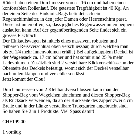
Räder haben einen Durchmesser von ca. 16 cm und haben einen
konfortablen Rollenlauf. Die getestete Tragfähigkeit ist 40 Kg. An
der einen Seite des Einkaufs-Bags befindet sich ein
Regenschirmhalter, in den jeder Damen oder Herrenschirm passt.
Dieser ist unten offen, so, dass jegliches Regenwasser unten bequem
auslaufen kann. Auf der gegenüberliegenden Seite findet sich ein
grosses Flachfach.
Der Einkaufswagen ist mittels eines massiven, robusten und
teilbaren Reissverschluss oben verschliessbar, durch welchen man
bis zu 1/4 mehr Innenvolumen erhält ( Bei aufgeklapptem Deckel ist
der Wagensack ca. 17 cm höher und hat somit rund 25 % mehr
Ladevolumen. Zusätzlich sind 2 verstellbare Klickverschlüsse an der
Oberseite des Deckels befestigt, womit sich der Deckel verstellbar
nach unten klappen und verschliessen lässt.
Jetzt kommt der Clou!
Durch aufreissen von 2 Klettbandverschlüssen kann man den
Shopper-Bag vom Wägelchen abnehmen und diesen Shopper-Bag
als Rucksack verwenden, da an der Rückseite des Zipper zwei 4 cm
Breite und in der Länge verstellbare Tragegurten angebracht sind.
So haben Sie 2 in 1 Produkte. Viel Spass damit!
CHF
199.00
1 vorrätig