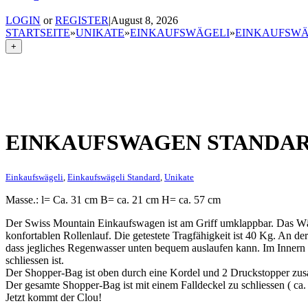
LOGIN
or
REGISTER
|
August 8, 2026
STARTSEITE
»
UNIKATE
»
EINKAUFSWÄGELI
»
EINKAUFSWÄ
+
EINKAUFSWAGEN STANDA
Einkaufswägeli
,
Einkaufswägeli Standard
,
Unikate
Masse.: l= Ca. 31 cm B= ca. 21 cm H= ca. 57 cm
Der Swiss Mountain Einkaufswagen ist am Griff umklappbar. Das Wä
konfortablen Rollenlauf. Die getestete Tragfähigkeit ist 40 Kg. An de
dass jegliches Regenwasser unten bequem auslaufen kann. Im Innern d
schliessen ist.
Der Shopper-Bag ist oben durch eine Kordel und 2 Druckstopper zus
Der gesamte Shopper-Bag ist mit einem Falldeckel zu schliessen ( c
Jetzt kommt der Clou!