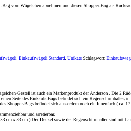
er-Bag vom Wägelchen abnehmen und diesen Shopper-Bag als Rucksac
fswägeli
,
Einkaufswägeli Standard
,
Unikate
Schlagwort:
Einkaufswag
gelchen-Gestell ist auch ein Markenprodukt der Anderson . Die 2 Räd
r einen Seite des Einkaufs-Bags befindet sich ein Regenschirmhalter, in
es Shopper-Bags befindet sich ausserdem noch ein Innenfach ( ca. 17 
ammenziehbar und arretierbar.
a. 33 cm x 33 cm ) Der Deckel sowie der Regenschirmhalter sind mit La