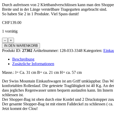
Durch aufreissen von 2 Klettbandverschlüssen kann man den Shopp
Breite und in der Länge verstellbare Tragegurten angebracht sind.
So haben Sie 2 in 1 Produkte. Viel Spass damit!
CHF
139.00
1 vorrätig
Einkaufswagen
Standard
IN DEN WARENKORB
Menge
Produkt ID:
27302
Artikelnummer:
128-033-3348
Kategorien:
Einkau
Beschreibung
Zusätzliche Informationen
Masse.: l= Ca. 31 cm B= ca. 21 cm H= ca. 57 cm
Der Swiss Mountain Einkaufswagen ist am Griff umklappbar. Das Wä
konfortablen Rollenlauf. Die getestete Tragfähigkeit ist 40 Kg. An de
dass jegliches Regenwasser unten bequem auslaufen kann. Im Innern d
schliessen ist.
Der Shopper-Bag ist oben durch eine Kordel und 2 Druckstopper zus
Der gesamte Shopper-Bag ist mit einem Falldeckel zu schliessen ( c
Jetzt kommt der Clou!