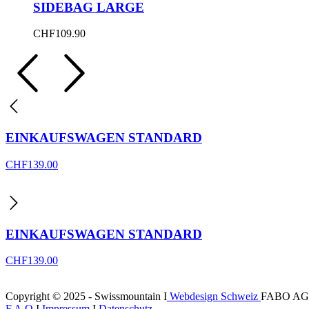
SIDEBAG LARGE
CHF
109.90
EINKAUFSWAGEN STANDARD
CHF
139.00
EINKAUFSWAGEN STANDARD
CHF
139.00
Copyright © 2025 - Swissmountain I
Webdesign Schweiz
FABO AG
F.A.Q
I
Impressum
I
Datenschutz