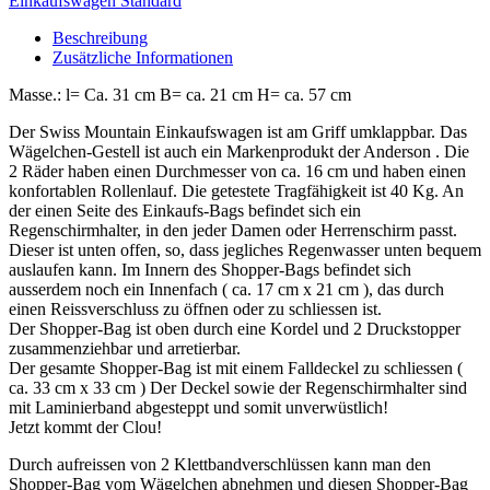
Einkaufswagen Standard
Beschreibung
Zusätzliche Informationen
Masse.: l= Ca. 31 cm B= ca. 21 cm H= ca. 57 cm
Der Swiss Mountain Einkaufswagen ist am Griff umklappbar. Das
Wägelchen-Gestell ist auch ein Markenprodukt der Anderson . Die
2 Räder haben einen Durchmesser von ca. 16 cm und haben einen
konfortablen Rollenlauf. Die getestete Tragfähigkeit ist 40 Kg. An
der einen Seite des Einkaufs-Bags befindet sich ein
Regenschirmhalter, in den jeder Damen oder Herrenschirm passt.
Dieser ist unten offen, so, dass jegliches Regenwasser unten bequem
auslaufen kann. Im Innern des Shopper-Bags befindet sich
ausserdem noch ein Innenfach ( ca. 17 cm x 21 cm ), das durch
einen Reissverschluss zu öffnen oder zu schliessen ist.
Der Shopper-Bag ist oben durch eine Kordel und 2 Druckstopper
zusammenziehbar und arretierbar.
Der gesamte Shopper-Bag ist mit einem Falldeckel zu schliessen (
ca. 33 cm x 33 cm ) Der Deckel sowie der Regenschirmhalter sind
mit Laminierband abgesteppt und somit unverwüstlich!
Jetzt kommt der Clou!
Durch aufreissen von 2 Klettbandverschlüssen kann man den
Shopper-Bag vom Wägelchen abnehmen und diesen Shopper-Bag