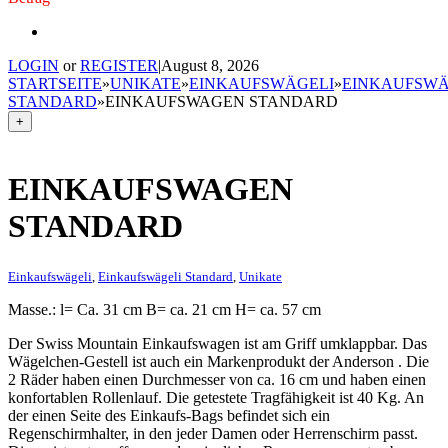
LOGIN
or
REGISTER
|
August 8, 2026
STARTSEITE
»
UNIKATE
»
EINKAUFSWÄGELI
»
EINKAUFSWÄ
STANDARD
»
EINKAUFSWAGEN STANDARD
+
EINKAUFSWAGEN
STANDARD
Einkaufswägeli
,
Einkaufswägeli Standard
,
Unikate
Masse.: l= Ca. 31 cm B= ca. 21 cm H= ca. 57 cm
Der Swiss Mountain Einkaufswagen ist am Griff umklappbar. Das
Wägelchen-Gestell ist auch ein Markenprodukt der Anderson . Die
2 Räder haben einen Durchmesser von ca. 16 cm und haben einen
konfortablen Rollenlauf. Die getestete Tragfähigkeit ist 40 Kg. An
der einen Seite des Einkaufs-Bags befindet sich ein
Regenschirmhalter, in den jeder Damen oder Herrenschirm passt.