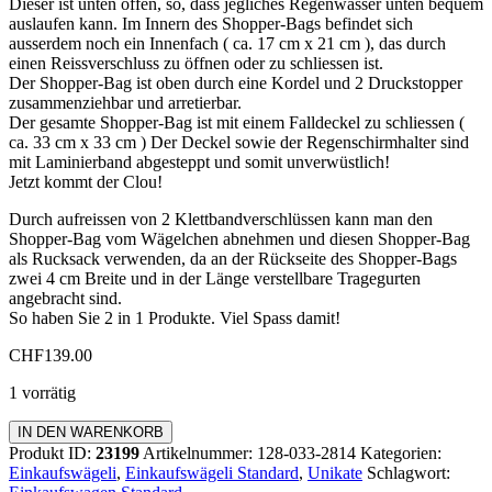
Dieser ist unten offen, so, dass jegliches Regenwasser unten bequem
auslaufen kann. Im Innern des Shopper-Bags befindet sich
ausserdem noch ein Innenfach ( ca. 17 cm x 21 cm ), das durch
einen Reissverschluss zu öffnen oder zu schliessen ist.
Der Shopper-Bag ist oben durch eine Kordel und 2 Druckstopper
zusammenziehbar und arretierbar.
Der gesamte Shopper-Bag ist mit einem Falldeckel zu schliessen (
ca. 33 cm x 33 cm ) Der Deckel sowie der Regenschirmhalter sind
mit Laminierband abgesteppt und somit unverwüstlich!
Jetzt kommt der Clou!
Durch aufreissen von 2 Klettbandverschlüssen kann man den
Shopper-Bag vom Wägelchen abnehmen und diesen Shopper-Bag
als Rucksack verwenden, da an der Rückseite des Shopper-Bags
zwei 4 cm Breite und in der Länge verstellbare Tragegurten
angebracht sind.
So haben Sie 2 in 1 Produkte. Viel Spass damit!
CHF
139.00
1 vorrätig
Einkaufswagen
IN DEN WARENKORB
Standard
Produkt ID:
23199
Artikelnummer:
128-033-2814
Kategorien:
Menge
Einkaufswägeli
,
Einkaufswägeli Standard
,
Unikate
Schlagwort: