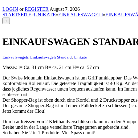
LOGIN
or
REGISTER
|
August 7, 2026
STARTSEITE
»
UNIKATE
»
EINKAUFSWÄGELI
»
EINKAUFSWÄ
+
EINKAUFSWAGEN STANDA
Einkaufswägeli
,
Einkaufswägeli Standard
,
Unikate
Masse.: l= Ca. 31 cm B= ca. 21 cm H= ca. 57 cm
Der Swiss Mountain Einkaufswagen ist am Griff umklappbar. Das Wä
konfortablen Rollenlauf. Die getestete Tragfähigkeit ist 40 Kg. An de
dass jegliches Regenwasser unten bequem auslaufen kann. Im Innern d
schliessen ist.
Der Shopper-Bag ist oben durch eine Kordel und 2 Druckstopper zus
Der gesamte Shopper-Bag ist mit einem Falldeckel zu schliessen ( c
Jetzt kommt der Clou!
Durch aufreissen von 2 Klettbandverschlüssen kann man den Shopp
Breite und in der Länge verstellbare Tragegurten angebracht sind.
So haben Sie 2 in 1 Produkte. Viel Spass damit!