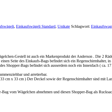
fswägeli
,
Einkaufswägeli Standard
,
Unikate
Schlagwort:
Einkaufswag
gelchen-Gestell ist auch ein Markenprodukt der Anderson . Die 2 Räd
r einen Seite des Einkaufs-Bags befindet sich ein Regenschirmhalter, in
es Shopper-Bags befindet sich ausserdem noch ein Innenfach ( ca. 17 
ammenziehbar und arretierbar.
a. 33 cm x 33 cm ) Der Deckel sowie der Regenschirmhalter sind mit La
er-Bag vom Wägelchen abnehmen und diesen Shopper-Bag als Rucksac