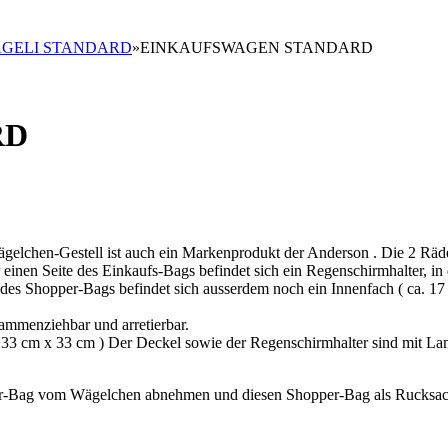
GELI STANDARD
»
EINKAUFSWAGEN STANDARD
RD
gelchen-Gestell ist auch ein Markenprodukt der Anderson . Die 2 Räd
r einen Seite des Einkaufs-Bags befindet sich ein Regenschirmhalter, in
es Shopper-Bags befindet sich ausserdem noch ein Innenfach ( ca. 17 
ammenziehbar und arretierbar.
a. 33 cm x 33 cm ) Der Deckel sowie der Regenschirmhalter sind mit La
er-Bag vom Wägelchen abnehmen und diesen Shopper-Bag als Rucksac