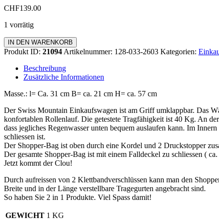
CHF
139.00
1 vorrätig
Einkaufswagen
IN DEN WARENKORB
Standard
Produkt ID:
21094
Artikelnummer:
128-033-2603
Kategorien:
Einkau
Menge
Beschreibung
Zusätzliche Informationen
Masse.: l= Ca. 31 cm B= ca. 21 cm H= ca. 57 cm
Der Swiss Mountain Einkaufswagen ist am Griff umklappbar. Das Wä
konfortablen Rollenlauf. Die getestete Tragfähigkeit ist 40 Kg. An de
dass jegliches Regenwasser unten bequem auslaufen kann. Im Innern d
schliessen ist.
Der Shopper-Bag ist oben durch eine Kordel und 2 Druckstopper zus
Der gesamte Shopper-Bag ist mit einem Falldeckel zu schliessen ( c
Jetzt kommt der Clou!
Durch aufreissen von 2 Klettbandverschlüssen kann man den Shopp
Breite und in der Länge verstellbare Tragegurten angebracht sind.
So haben Sie 2 in 1 Produkte. Viel Spass damit!
GEWICHT
1 KG