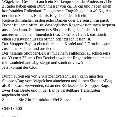
Wägelchen-Gestell ist auch ein Markenprodukt der Anderson . Die
2 Räder haben einen Durchmesser von ca. 16 cm und haben einen
konfortablen Rollenlauf. Die getestete Tragfähigkeit ist 40 Kg. An
der einen Seite des Einkaufs-Bags befindet sich ein
Regenschirmhalter, in den jeder Damen oder Herrenschirm passt.
Dieser ist unten offen, so, dass jegliches Regenwasser unten bequem
auslaufen kann. Im Innern des Shopper-Bags befindet sich
ausserdem noch ein Innenfach ( ca. 17 cm x 21 cm ), das durch
einen Reissverschluss zu öffnen oder zu schliessen ist.
Der Shopper-Bag ist oben durch eine Kordel und 2 Druckstopper
zusammenziehbar und arretierbar.
Der gesamte Shopper-Bag ist mit einem Falldeckel zu schliessen (
ca. 33 cm x 33 cm ) Der Deckel sowie der Regenschirmhalter sind
mit Laminierband abgesteppt und somit unverwüstlich!
Jetzt kommt der Clou!
Durch aufreissen von 2 Klettbandverschlüssen kann man den
Shopper-Bag vom Wägelchen abnehmen und diesen Shopper-Bag
als Rucksack verwenden, da an der Rückseite des Shopper-Bags
zwei 4 cm Breite und in der Länge verstellbare Tragegurten
angebracht sind.
So haben Sie 2 in 1 Produkte. Viel Spass damit!
CHF
139.00