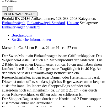
1 vorrätig
Einkaufswagen
Standard
IN DEN WARENKORB
Menge
Produkt ID:
20136
Artikelnummer:
128-033-2503
Kategorien:
Einkaufswägeli
,
Einkaufswägeli Standard
,
Unikate
Schlagwort:
Einkaufswagen Standard
Beschreibung
Zusätzliche Informationen
Masse.: l= Ca. 31 cm B= ca. 21 cm H= ca. 57 cm
Der Swiss Mountain Einkaufswagen ist am Griff umklappbar. Das
Wägelchen-Gestell ist auch ein Markenprodukt der Anderson . Die
2 Räder haben einen Durchmesser von ca. 16 cm und haben einen
konfortablen Rollenlauf. Die getestete Tragfähigkeit ist 40 Kg. An
der einen Seite des Einkaufs-Bags befindet sich ein
Regenschirmhalter, in den jeder Damen oder Herrenschirm passt.
Dieser ist unten offen, so, dass jegliches Regenwasser unten bequem
auslaufen kann. Im Innern des Shopper-Bags befindet sich
ausserdem noch ein Innenfach ( ca. 17 cm x 21 cm ), das durch
einen Reissverschluss zu öffnen oder zu schliessen ist.
Der Shopper-Bag ist oben durch eine Kordel und 2 Druckstopper
zusammenziehbar und arretierbar.