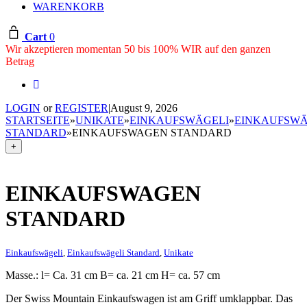
WARENKORB
Cart
0
Wir akzeptieren momentan 50 bis 100% WIR auf den ganzen
Betrag
LOGIN
or
REGISTER
|
August 9, 2026
STARTSEITE
»
UNIKATE
»
EINKAUFSWÄGELI
»
EINKAUFSWÄ
STANDARD
»
EINKAUFSWAGEN STANDARD
+
EINKAUFSWAGEN
STANDARD
Einkaufswägeli
,
Einkaufswägeli Standard
,
Unikate
Masse.: l= Ca. 31 cm B= ca. 21 cm H= ca. 57 cm
Der Swiss Mountain Einkaufswagen ist am Griff umklappbar. Das