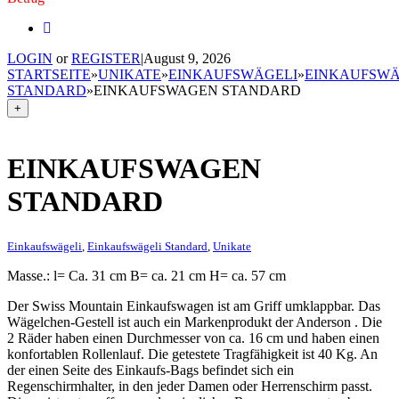
LOGIN
or
REGISTER
|
August 9, 2026
STARTSEITE
»
UNIKATE
»
EINKAUFSWÄGELI
»
EINKAUFSWÄ
STANDARD
»
EINKAUFSWAGEN STANDARD
+
EINKAUFSWAGEN
STANDARD
Einkaufswägeli
,
Einkaufswägeli Standard
,
Unikate
Masse.: l= Ca. 31 cm B= ca. 21 cm H= ca. 57 cm
Der Swiss Mountain Einkaufswagen ist am Griff umklappbar. Das
Wägelchen-Gestell ist auch ein Markenprodukt der Anderson . Die
2 Räder haben einen Durchmesser von ca. 16 cm und haben einen
konfortablen Rollenlauf. Die getestete Tragfähigkeit ist 40 Kg. An
der einen Seite des Einkaufs-Bags befindet sich ein
Regenschirmhalter, in den jeder Damen oder Herrenschirm passt.