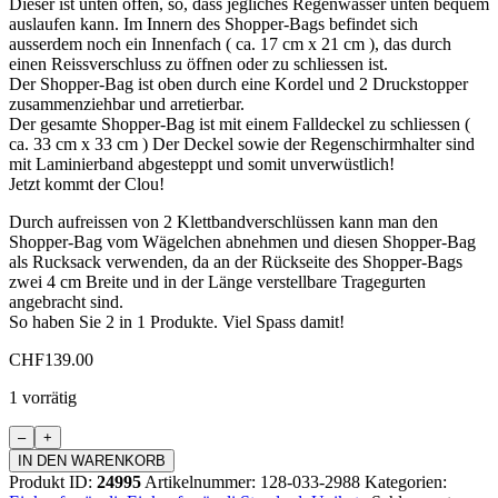
Dieser ist unten offen, so, dass jegliches Regenwasser unten bequem
auslaufen kann. Im Innern des Shopper-Bags befindet sich
ausserdem noch ein Innenfach ( ca. 17 cm x 21 cm ), das durch
einen Reissverschluss zu öffnen oder zu schliessen ist.
Der Shopper-Bag ist oben durch eine Kordel und 2 Druckstopper
zusammenziehbar und arretierbar.
Der gesamte Shopper-Bag ist mit einem Falldeckel zu schliessen (
ca. 33 cm x 33 cm ) Der Deckel sowie der Regenschirmhalter sind
mit Laminierband abgesteppt und somit unverwüstlich!
Jetzt kommt der Clou!
Durch aufreissen von 2 Klettbandverschlüssen kann man den
Shopper-Bag vom Wägelchen abnehmen und diesen Shopper-Bag
als Rucksack verwenden, da an der Rückseite des Shopper-Bags
zwei 4 cm Breite und in der Länge verstellbare Tragegurten
angebracht sind.
So haben Sie 2 in 1 Produkte. Viel Spass damit!
CHF
139.00
1 vorrätig
Einkaufswagen
Standard
IN DEN WARENKORB
Menge
Produkt ID:
24995
Artikelnummer:
128-033-2988
Kategorien: