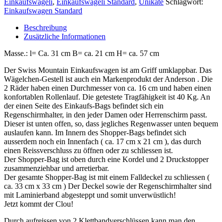
Einkaufswägeli
,
Einkaufswägeli Standard
,
Unikate
Schlagwort:
Einkaufswagen Standard
Beschreibung
Zusätzliche Informationen
Masse.: l= Ca. 31 cm B= ca. 21 cm H= ca. 57 cm
Der Swiss Mountain Einkaufswagen ist am Griff umklappbar. Das
Wägelchen-Gestell ist auch ein Markenprodukt der Anderson . Die
2 Räder haben einen Durchmesser von ca. 16 cm und haben einen
konfortablen Rollenlauf. Die getestete Tragfähigkeit ist 40 Kg. An
der einen Seite des Einkaufs-Bags befindet sich ein
Regenschirmhalter, in den jeder Damen oder Herrenschirm passt.
Dieser ist unten offen, so, dass jegliches Regenwasser unten bequem
auslaufen kann. Im Innern des Shopper-Bags befindet sich
ausserdem noch ein Innenfach ( ca. 17 cm x 21 cm ), das durch
einen Reissverschluss zu öffnen oder zu schliessen ist.
Der Shopper-Bag ist oben durch eine Kordel und 2 Druckstopper
zusammenziehbar und arretierbar.
Der gesamte Shopper-Bag ist mit einem Falldeckel zu schliessen (
ca. 33 cm x 33 cm ) Der Deckel sowie der Regenschirmhalter sind
mit Laminierband abgesteppt und somit unverwüstlich!
Jetzt kommt der Clou!
Durch aufreissen von 2 Klettbandverschlüssen kann man den