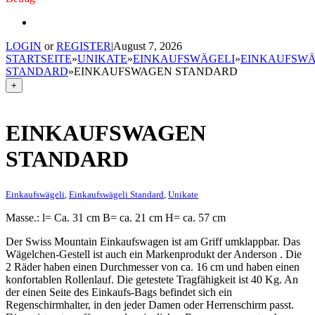
LOGIN
or
REGISTER
|
August 7, 2026
STARTSEITE
»
UNIKATE
»
EINKAUFSWÄGELI
»
EINKAUFSWÄ
STANDARD
»
EINKAUFSWAGEN STANDARD
+
EINKAUFSWAGEN
STANDARD
Einkaufswägeli
,
Einkaufswägeli Standard
,
Unikate
Masse.: l= Ca. 31 cm B= ca. 21 cm H= ca. 57 cm
Der Swiss Mountain Einkaufswagen ist am Griff umklappbar. Das
Wägelchen-Gestell ist auch ein Markenprodukt der Anderson . Die
2 Räder haben einen Durchmesser von ca. 16 cm und haben einen
konfortablen Rollenlauf. Die getestete Tragfähigkeit ist 40 Kg. An
der einen Seite des Einkaufs-Bags befindet sich ein
Regenschirmhalter, in den jeder Damen oder Herrenschirm passt.