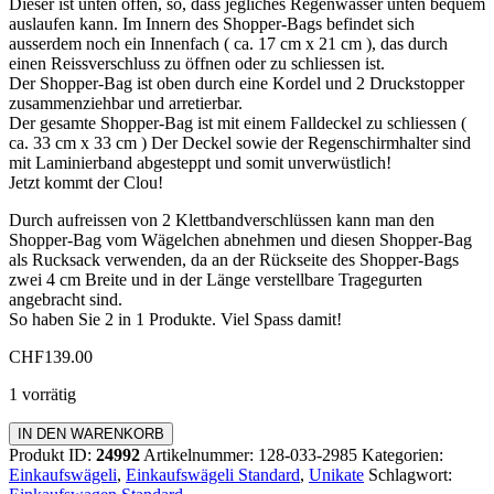
Dieser ist unten offen, so, dass jegliches Regenwasser unten bequem
auslaufen kann. Im Innern des Shopper-Bags befindet sich
ausserdem noch ein Innenfach ( ca. 17 cm x 21 cm ), das durch
einen Reissverschluss zu öffnen oder zu schliessen ist.
Der Shopper-Bag ist oben durch eine Kordel und 2 Druckstopper
zusammenziehbar und arretierbar.
Der gesamte Shopper-Bag ist mit einem Falldeckel zu schliessen (
ca. 33 cm x 33 cm ) Der Deckel sowie der Regenschirmhalter sind
mit Laminierband abgesteppt und somit unverwüstlich!
Jetzt kommt der Clou!
Durch aufreissen von 2 Klettbandverschlüssen kann man den
Shopper-Bag vom Wägelchen abnehmen und diesen Shopper-Bag
als Rucksack verwenden, da an der Rückseite des Shopper-Bags
zwei 4 cm Breite und in der Länge verstellbare Tragegurten
angebracht sind.
So haben Sie 2 in 1 Produkte. Viel Spass damit!
CHF
139.00
1 vorrätig
Einkaufswagen
IN DEN WARENKORB
Standard
Produkt ID:
24992
Artikelnummer:
128-033-2985
Kategorien:
Menge
Einkaufswägeli
,
Einkaufswägeli Standard
,
Unikate
Schlagwort: