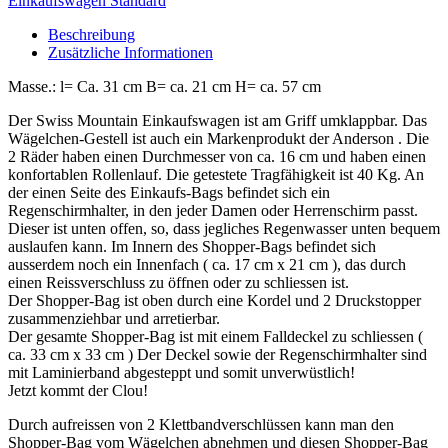
Einkaufswagen Standard
Beschreibung
Zusätzliche Informationen
Masse.: l= Ca. 31 cm B= ca. 21 cm H= ca. 57 cm
Der Swiss Mountain Einkaufswagen ist am Griff umklappbar. Das
Wägelchen-Gestell ist auch ein Markenprodukt der Anderson . Die
2 Räder haben einen Durchmesser von ca. 16 cm und haben einen
konfortablen Rollenlauf. Die getestete Tragfähigkeit ist 40 Kg. An
der einen Seite des Einkaufs-Bags befindet sich ein
Regenschirmhalter, in den jeder Damen oder Herrenschirm passt.
Dieser ist unten offen, so, dass jegliches Regenwasser unten bequem
auslaufen kann. Im Innern des Shopper-Bags befindet sich
ausserdem noch ein Innenfach ( ca. 17 cm x 21 cm ), das durch
einen Reissverschluss zu öffnen oder zu schliessen ist.
Der Shopper-Bag ist oben durch eine Kordel und 2 Druckstopper
zusammenziehbar und arretierbar.
Der gesamte Shopper-Bag ist mit einem Falldeckel zu schliessen (
ca. 33 cm x 33 cm ) Der Deckel sowie der Regenschirmhalter sind
mit Laminierband abgesteppt und somit unverwüstlich!
Jetzt kommt der Clou!
Durch aufreissen von 2 Klettbandverschlüssen kann man den
Shopper-Bag vom Wägelchen abnehmen und diesen Shopper-Bag