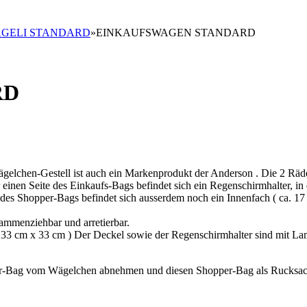
GELI STANDARD
»
EINKAUFSWAGEN STANDARD
RD
gelchen-Gestell ist auch ein Markenprodukt der Anderson . Die 2 Räd
r einen Seite des Einkaufs-Bags befindet sich ein Regenschirmhalter, in
es Shopper-Bags befindet sich ausserdem noch ein Innenfach ( ca. 17 
ammenziehbar und arretierbar.
a. 33 cm x 33 cm ) Der Deckel sowie der Regenschirmhalter sind mit La
er-Bag vom Wägelchen abnehmen und diesen Shopper-Bag als Rucksac