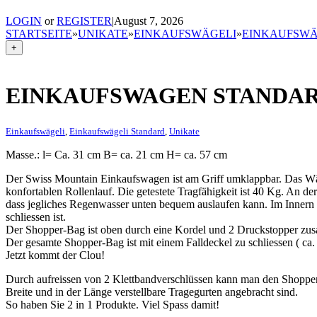
LOGIN
or
REGISTER
|
August 7, 2026
STARTSEITE
»
UNIKATE
»
EINKAUFSWÄGELI
»
EINKAUFSWÄ
+
EINKAUFSWAGEN STANDA
Einkaufswägeli
,
Einkaufswägeli Standard
,
Unikate
Masse.: l= Ca. 31 cm B= ca. 21 cm H= ca. 57 cm
Der Swiss Mountain Einkaufswagen ist am Griff umklappbar. Das Wä
konfortablen Rollenlauf. Die getestete Tragfähigkeit ist 40 Kg. An de
dass jegliches Regenwasser unten bequem auslaufen kann. Im Innern d
schliessen ist.
Der Shopper-Bag ist oben durch eine Kordel und 2 Druckstopper zus
Der gesamte Shopper-Bag ist mit einem Falldeckel zu schliessen ( c
Jetzt kommt der Clou!
Durch aufreissen von 2 Klettbandverschlüssen kann man den Shopp
Breite und in der Länge verstellbare Tragegurten angebracht sind.
So haben Sie 2 in 1 Produkte. Viel Spass damit!