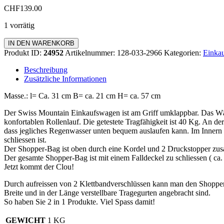
CHF
139.00
1 vorrätig
Einkaufswagen
IN DEN WARENKORB
Standard
Produkt ID:
24952
Artikelnummer:
128-033-2966
Kategorien:
Einkau
Menge
Beschreibung
Zusätzliche Informationen
Masse.: l= Ca. 31 cm B= ca. 21 cm H= ca. 57 cm
Der Swiss Mountain Einkaufswagen ist am Griff umklappbar. Das Wä
konfortablen Rollenlauf. Die getestete Tragfähigkeit ist 40 Kg. An de
dass jegliches Regenwasser unten bequem auslaufen kann. Im Innern d
schliessen ist.
Der Shopper-Bag ist oben durch eine Kordel und 2 Druckstopper zus
Der gesamte Shopper-Bag ist mit einem Falldeckel zu schliessen ( c
Jetzt kommt der Clou!
Durch aufreissen von 2 Klettbandverschlüssen kann man den Shopp
Breite und in der Länge verstellbare Tragegurten angebracht sind.
So haben Sie 2 in 1 Produkte. Viel Spass damit!
GEWICHT
1 KG