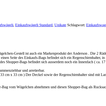
fswägeli
,
Einkaufswägeli Standard
,
Unikate
Schlagwort:
Einkaufswag
gelchen-Gestell ist auch ein Markenprodukt der Anderson . Die 2 Räd
r einen Seite des Einkaufs-Bags befindet sich ein Regenschirmhalter, in
es Shopper-Bags befindet sich ausserdem noch ein Innenfach ( ca. 17 
ammenziehbar und arretierbar.
a. 33 cm x 33 cm ) Der Deckel sowie der Regenschirmhalter sind mit La
er-Bag vom Wägelchen abnehmen und diesen Shopper-Bag als Rucksac