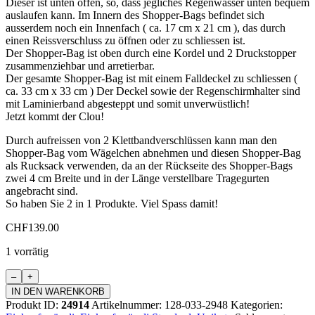
Dieser ist unten offen, so, dass jegliches Regenwasser unten bequem
auslaufen kann. Im Innern des Shopper-Bags befindet sich
ausserdem noch ein Innenfach ( ca. 17 cm x 21 cm ), das durch
einen Reissverschluss zu öffnen oder zu schliessen ist.
Der Shopper-Bag ist oben durch eine Kordel und 2 Druckstopper
zusammenziehbar und arretierbar.
Der gesamte Shopper-Bag ist mit einem Falldeckel zu schliessen (
ca. 33 cm x 33 cm ) Der Deckel sowie der Regenschirmhalter sind
mit Laminierband abgesteppt und somit unverwüstlich!
Jetzt kommt der Clou!
Durch aufreissen von 2 Klettbandverschlüssen kann man den
Shopper-Bag vom Wägelchen abnehmen und diesen Shopper-Bag
als Rucksack verwenden, da an der Rückseite des Shopper-Bags
zwei 4 cm Breite und in der Länge verstellbare Tragegurten
angebracht sind.
So haben Sie 2 in 1 Produkte. Viel Spass damit!
CHF
139.00
1 vorrätig
Einkaufswagen
Standard
IN DEN WARENKORB
Menge
Produkt ID:
24914
Artikelnummer:
128-033-2948
Kategorien: