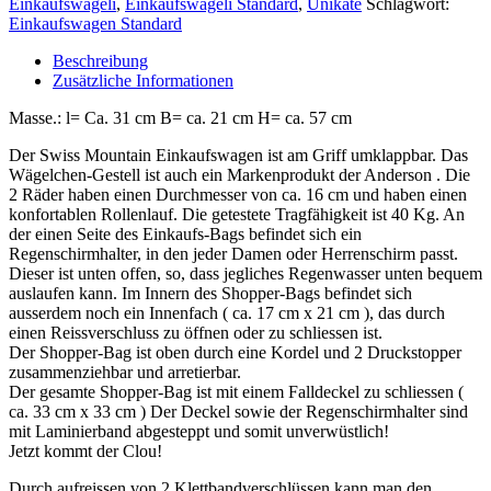
Einkaufswägeli
,
Einkaufswägeli Standard
,
Unikate
Schlagwort:
Einkaufswagen Standard
Beschreibung
Zusätzliche Informationen
Masse.: l= Ca. 31 cm B= ca. 21 cm H= ca. 57 cm
Der Swiss Mountain Einkaufswagen ist am Griff umklappbar. Das
Wägelchen-Gestell ist auch ein Markenprodukt der Anderson . Die
2 Räder haben einen Durchmesser von ca. 16 cm und haben einen
konfortablen Rollenlauf. Die getestete Tragfähigkeit ist 40 Kg. An
der einen Seite des Einkaufs-Bags befindet sich ein
Regenschirmhalter, in den jeder Damen oder Herrenschirm passt.
Dieser ist unten offen, so, dass jegliches Regenwasser unten bequem
auslaufen kann. Im Innern des Shopper-Bags befindet sich
ausserdem noch ein Innenfach ( ca. 17 cm x 21 cm ), das durch
einen Reissverschluss zu öffnen oder zu schliessen ist.
Der Shopper-Bag ist oben durch eine Kordel und 2 Druckstopper
zusammenziehbar und arretierbar.
Der gesamte Shopper-Bag ist mit einem Falldeckel zu schliessen (
ca. 33 cm x 33 cm ) Der Deckel sowie der Regenschirmhalter sind
mit Laminierband abgesteppt und somit unverwüstlich!
Jetzt kommt der Clou!
Durch aufreissen von 2 Klettbandverschlüssen kann man den