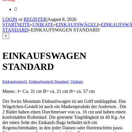
LOGIN
or
REGISTER
|
August 8, 2026
STARTSEITE
»
UNIKATE
»
EINKAUFSWÄGELI
»
EINKAUFSWÄ
STANDARD
»
EINKAUFSWAGEN STANDARD
+
EINKAUFSWAGEN
STANDARD
Einkaufswägeli
,
Einkaufswägeli Standard
,
Unikate
Masse.: l= Ca. 31 cm B= ca. 21 cm H= ca. 57 cm
Der Swiss Mountain Einkaufswagen ist am Griff umklappbar. Das
Wägelchen-Gestell ist auch ein Markenprodukt der Anderson . Die
2 Räder haben einen Durchmesser von ca. 16 cm und haben einen
konfortablen Rollenlauf. Die getestete Tragfähigkeit ist 40 Kg. An
der einen Seite des Einkaufs-Bags befindet sich ein
Regenschirmhalter, in den jeder Damen oder Herrenschirm passt.