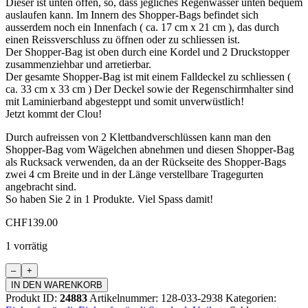
Dieser ist unten offen, so, dass jegliches Regenwasser unten bequem
auslaufen kann. Im Innern des Shopper-Bags befindet sich
ausserdem noch ein Innenfach ( ca. 17 cm x 21 cm ), das durch
einen Reissverschluss zu öffnen oder zu schliessen ist.
Der Shopper-Bag ist oben durch eine Kordel und 2 Druckstopper
zusammenziehbar und arretierbar.
Der gesamte Shopper-Bag ist mit einem Falldeckel zu schliessen (
ca. 33 cm x 33 cm ) Der Deckel sowie der Regenschirmhalter sind
mit Laminierband abgesteppt und somit unverwüstlich!
Jetzt kommt der Clou!
Durch aufreissen von 2 Klettbandverschlüssen kann man den
Shopper-Bag vom Wägelchen abnehmen und diesen Shopper-Bag
als Rucksack verwenden, da an der Rückseite des Shopper-Bags
zwei 4 cm Breite und in der Länge verstellbare Tragegurten
angebracht sind.
So haben Sie 2 in 1 Produkte. Viel Spass damit!
CHF
139.00
1 vorrätig
Einkaufswagen
Standard
IN DEN WARENKORB
Menge
Produkt ID:
24883
Artikelnummer:
128-033-2938
Kategorien: