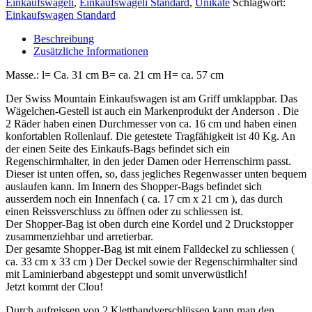
Einkaufswägeli
,
Einkaufswägeli Standard
,
Unikate
Schlagwort:
Einkaufswagen Standard
Beschreibung
Zusätzliche Informationen
Masse.: l= Ca. 31 cm B= ca. 21 cm H= ca. 57 cm
Der Swiss Mountain Einkaufswagen ist am Griff umklappbar. Das
Wägelchen-Gestell ist auch ein Markenprodukt der Anderson . Die
2 Räder haben einen Durchmesser von ca. 16 cm und haben einen
konfortablen Rollenlauf. Die getestete Tragfähigkeit ist 40 Kg. An
der einen Seite des Einkaufs-Bags befindet sich ein
Regenschirmhalter, in den jeder Damen oder Herrenschirm passt.
Dieser ist unten offen, so, dass jegliches Regenwasser unten bequem
auslaufen kann. Im Innern des Shopper-Bags befindet sich
ausserdem noch ein Innenfach ( ca. 17 cm x 21 cm ), das durch
einen Reissverschluss zu öffnen oder zu schliessen ist.
Der Shopper-Bag ist oben durch eine Kordel und 2 Druckstopper
zusammenziehbar und arretierbar.
Der gesamte Shopper-Bag ist mit einem Falldeckel zu schliessen (
ca. 33 cm x 33 cm ) Der Deckel sowie der Regenschirmhalter sind
mit Laminierband abgesteppt und somit unverwüstlich!
Jetzt kommt der Clou!
Durch aufreissen von 2 Klettbandverschlüssen kann man den