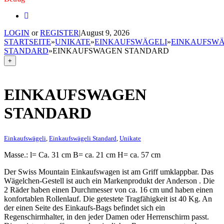
LOGIN
or
REGISTER
|
August 9, 2026
STARTSEITE
»
UNIKATE
»
EINKAUFSWÄGELI
»
EINKAUFSWÄ
STANDARD
»
EINKAUFSWAGEN STANDARD
+
EINKAUFSWAGEN
STANDARD
Einkaufswägeli
,
Einkaufswägeli Standard
,
Unikate
Masse.: l= Ca. 31 cm B= ca. 21 cm H= ca. 57 cm
Der Swiss Mountain Einkaufswagen ist am Griff umklappbar. Das
Wägelchen-Gestell ist auch ein Markenprodukt der Anderson . Die
2 Räder haben einen Durchmesser von ca. 16 cm und haben einen
konfortablen Rollenlauf. Die getestete Tragfähigkeit ist 40 Kg. An
der einen Seite des Einkaufs-Bags befindet sich ein
Regenschirmhalter, in den jeder Damen oder Herrenschirm passt.