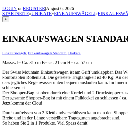
LOGIN
or
REGISTER
|
August 6, 2026
STARTSEITE
»
UNIKATE
»
EINKAUFSWÄGELI
»
EINKAUFSWÄ
+
EINKAUFSWAGEN STANDA
Einkaufswägeli
,
Einkaufswägeli Standard
,
Unikate
Masse.: l= Ca. 31 cm B= ca. 21 cm H= ca. 57 cm
Der Swiss Mountain Einkaufswagen ist am Griff umklappbar. Das Wä
konfortablen Rollenlauf. Die getestete Tragfähigkeit ist 40 Kg. An de
dass jegliches Regenwasser unten bequem auslaufen kann. Im Innern d
schliessen ist.
Der Shopper-Bag ist oben durch eine Kordel und 2 Druckstopper zus
Der gesamte Shopper-Bag ist mit einem Falldeckel zu schliessen ( c
Jetzt kommt der Clou!
Durch aufreissen von 2 Klettbandverschlüssen kann man den Shopp
Breite und in der Länge verstellbare Tragegurten angebracht sind.
So haben Sie 2 in 1 Produkte. Viel Spass damit!