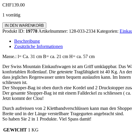
CHF
139.00
1 vorrätig
Einkaufswagen
IN DEN WARENKORB
Standard
Produkt ID:
19778
Artikelnummer:
128-033-2334
Kategorien:
Einkau
Menge
Beschreibung
Zusätzliche Informationen
Masse.: l= Ca. 31 cm B= ca. 21 cm H= ca. 57 cm
Der Swiss Mountain Einkaufswagen ist am Griff umklappbar. Das Wä
konfortablen Rollenlauf. Die getestete Tragfähigkeit ist 40 Kg. An de
dass jegliches Regenwasser unten bequem auslaufen kann. Im Innern d
schliessen ist.
Der Shopper-Bag ist oben durch eine Kordel und 2 Druckstopper zus
Der gesamte Shopper-Bag ist mit einem Falldeckel zu schliessen ( c
Jetzt kommt der Clou!
Durch aufreissen von 2 Klettbandverschlüssen kann man den Shopp
Breite und in der Länge verstellbare Tragegurten angebracht sind.
So haben Sie 2 in 1 Produkte. Viel Spass damit!
GEWICHT
1 KG