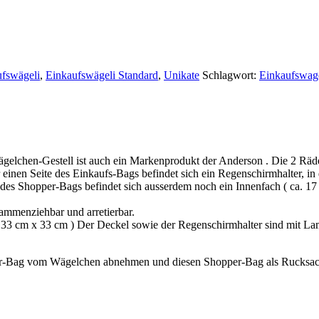
fswägeli
,
Einkaufswägeli Standard
,
Unikate
Schlagwort:
Einkaufswag
gelchen-Gestell ist auch ein Markenprodukt der Anderson . Die 2 Räd
r einen Seite des Einkaufs-Bags befindet sich ein Regenschirmhalter, in
es Shopper-Bags befindet sich ausserdem noch ein Innenfach ( ca. 17 
ammenziehbar und arretierbar.
a. 33 cm x 33 cm ) Der Deckel sowie der Regenschirmhalter sind mit La
er-Bag vom Wägelchen abnehmen und diesen Shopper-Bag als Rucksac