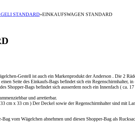
GELI STANDARD
»
EINKAUFSWAGEN STANDARD
RD
gelchen-Gestell ist auch ein Markenprodukt der Anderson . Die 2 Räd
r einen Seite des Einkaufs-Bags befindet sich ein Regenschirmhalter, in
es Shopper-Bags befindet sich ausserdem noch ein Innenfach ( ca. 17 
ammenziehbar und arretierbar.
a. 33 cm x 33 cm ) Der Deckel sowie der Regenschirmhalter sind mit La
er-Bag vom Wägelchen abnehmen und diesen Shopper-Bag als Rucksac