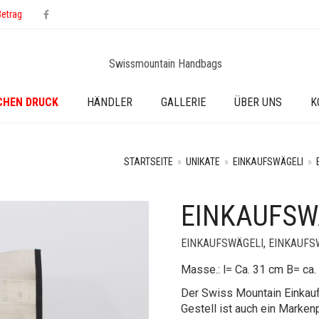
Betrag
CHEN DRUCK
HÄNDLER
GALLERIE
ÜBER UNS
K
STARTSEITE
»
UNIKATE
»
EINKAUFSWÄGELI
»
EINKAUFSW
EINKAUFSWÄGELI
,
EINKAUFS
Masse.: l= Ca. 31 cm B= ca
Der Swiss Mountain Einkau
Gestell ist auch ein Marken