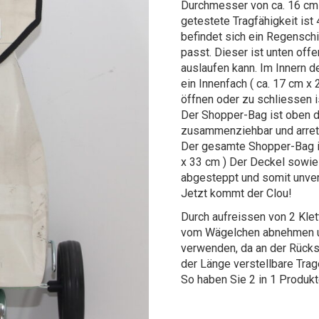
Durchmesser von ca. 16 cm 
getestete Tragfähigkeit ist
befindet sich ein Regensch
passt. Dieser ist unten of
auslaufen kann. Im Innern 
ein Innenfach ( ca. 17 cm x
öffnen oder zu schliessen i
Der Shopper-Bag ist oben d
zusammenziehbar und arreti
Der gesamte Shopper-Bag is
x 33 cm ) Der Deckel sowie
abgesteppt und somit unver
Jetzt kommt der Clou!
Durch aufreissen von 2 Kl
vom Wägelchen abnehmen u
verwenden, da an der Rücks
der Länge verstellbare Trag
So haben Sie 2 in 1 Produkt