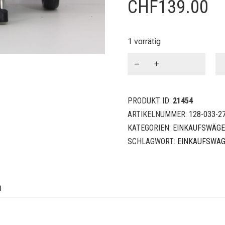
CHF
139.00
1 vorrätig
Einkaufswagen
Standard
Menge
PRODUKT ID:
21454
ARTIKELNUMMER:
128-033-2
KATEGORIEN:
EINKAUFSWÄGE
SCHLAGWORT:
EINKAUFSWA
n