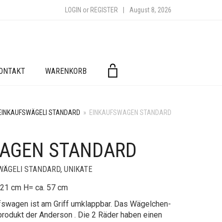
LOGIN
or
REGISTER
|
August 8, 2026
ONTAKT
WARENKORB
EINKAUFSWÄGELI STANDARD
»
EINKAUFSWAGEN STANDARD
AGEN STANDARD
WÄGELI STANDARD
,
UNIKATE
. 21 cm H= ca. 57 cm
fswagen ist am Griff umklappbar. Das Wägelchen-
produkt der Anderson . Die 2 Räder haben einen