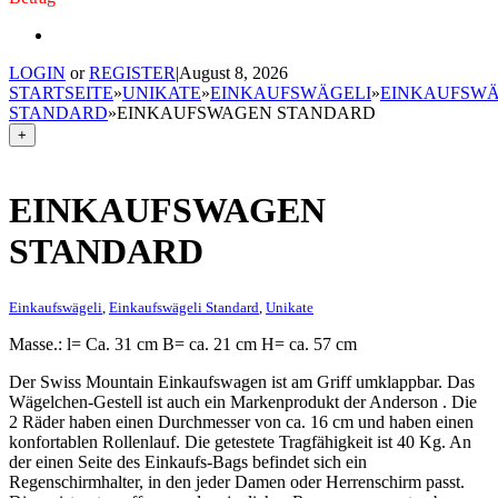
LOGIN
or
REGISTER
|
August 8, 2026
STARTSEITE
»
UNIKATE
»
EINKAUFSWÄGELI
»
EINKAUFSWÄ
STANDARD
»
EINKAUFSWAGEN STANDARD
+
EINKAUFSWAGEN
STANDARD
Einkaufswägeli
,
Einkaufswägeli Standard
,
Unikate
Masse.: l= Ca. 31 cm B= ca. 21 cm H= ca. 57 cm
Der Swiss Mountain Einkaufswagen ist am Griff umklappbar. Das
Wägelchen-Gestell ist auch ein Markenprodukt der Anderson . Die
2 Räder haben einen Durchmesser von ca. 16 cm und haben einen
konfortablen Rollenlauf. Die getestete Tragfähigkeit ist 40 Kg. An
der einen Seite des Einkaufs-Bags befindet sich ein
Regenschirmhalter, in den jeder Damen oder Herrenschirm passt.