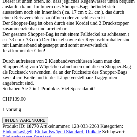
Dieser ist unten offen, so, dass jegliches Regenwasser unten bequem
auslaufen kann. Im Innern des Shopper-Bags befindet sich
ausserdem noch ein Innenfach ( ca. 17 cm x 21 cm ), das durch
einen Reissverschluss zu öffnen oder zu schliessen ist.
Der Shopper-Bag ist oben durch eine Kordel und 2 Druckstopper
zusammenziehbar und arretierbar.
Der gesamte Shopper-Bag ist mit einem Falldeckel zu schliessen (
ca. 33 cm x 33 cm ) Der Deckel sowie der Regenschirmhalter sind
mit Laminierband abgesteppt und somit unverwüstlich!
Jetzt kommt der Clou!
Durch aufreissen von 2 Klettbandverschlüssen kann man den
Shopper-Bag vom Wägelchen abnehmen und diesen Shopper-Bag
als Rucksack verwenden, da an der Rückseite des Shopper-Bags
zwei 4 cm Breite und in der Länge verstellbare Tragegurten
angebracht sind.
So haben Sie 2 in 1 Produkte. Viel Spass damit!
CHF
139.00
1 vorrätig
Einkaufswagen
IN DEN WARENKORB
Standard
Produkt ID:
18770
Artikelnummer:
128-033-2263
Kategorien:
Menge
Einkaufswägeli
,
Einkaufswägeli Standard
,
Unikate
Schlagwort: