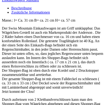
Einkaufswagen Standard
Beschreibung
Zusätzliche Informationen
Masse.: l= Ca. 31 cm B= ca. 21 cm H= ca. 57 cm
Der Swiss Mountain Einkaufswagen ist am Griff umklappbar. Das
Wägelchen-Gestell ist auch ein Markenprodukt der Anderson . Die
2 Räder haben einen Durchmesser von ca. 16 cm und haben einen
konfortablen Rollenlauf. Die getestete Tragfähigkeit ist 40 Kg. An
der einen Seite des Einkaufs-Bags befindet sich ein
Regenschirmhalter, in den jeder Damen oder Herrenschirm passt.
Dieser ist unten offen, so, dass jegliches Regenwasser unten bequem
auslaufen kann. Im Innern des Shopper-Bags befindet sich
ausserdem noch ein Innenfach ( ca. 17 cm x 21 cm ), das durch
einen Reissverschluss zu öffnen oder zu schliessen ist.
Der Shopper-Bag ist oben durch eine Kordel und 2 Druckstopper
zusammenziehbar und arretierbar.
Der gesamte Shopper-Bag ist mit einem Falldeckel zu schliessen (
ca. 33 cm x 33 cm ) Der Deckel sowie der Regenschirmhalter sind
mit Laminierband abgesteppt und somit unverwüstlich!
Jetzt kommt der Clou!
Durch aufreissen von 2 Klettbandverschlüssen kann man den
Shopper-Bag vom Wägelchen abnehmen und diesen Shopper-Bag