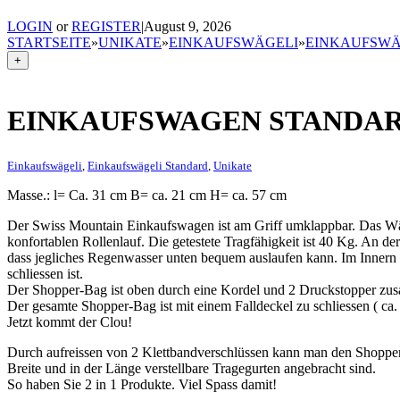
LOGIN
or
REGISTER
|
August 9, 2026
STARTSEITE
»
UNIKATE
»
EINKAUFSWÄGELI
»
EINKAUFSWÄ
+
EINKAUFSWAGEN STANDA
Einkaufswägeli
,
Einkaufswägeli Standard
,
Unikate
Masse.: l= Ca. 31 cm B= ca. 21 cm H= ca. 57 cm
Der Swiss Mountain Einkaufswagen ist am Griff umklappbar. Das Wä
konfortablen Rollenlauf. Die getestete Tragfähigkeit ist 40 Kg. An de
dass jegliches Regenwasser unten bequem auslaufen kann. Im Innern d
schliessen ist.
Der Shopper-Bag ist oben durch eine Kordel und 2 Druckstopper zus
Der gesamte Shopper-Bag ist mit einem Falldeckel zu schliessen ( c
Jetzt kommt der Clou!
Durch aufreissen von 2 Klettbandverschlüssen kann man den Shopp
Breite und in der Länge verstellbare Tragegurten angebracht sind.
So haben Sie 2 in 1 Produkte. Viel Spass damit!