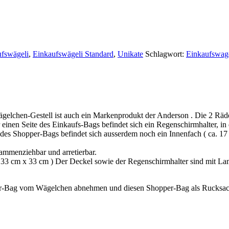
fswägeli
,
Einkaufswägeli Standard
,
Unikate
Schlagwort:
Einkaufswag
gelchen-Gestell ist auch ein Markenprodukt der Anderson . Die 2 Räd
r einen Seite des Einkaufs-Bags befindet sich ein Regenschirmhalter, in
es Shopper-Bags befindet sich ausserdem noch ein Innenfach ( ca. 17 
ammenziehbar und arretierbar.
a. 33 cm x 33 cm ) Der Deckel sowie der Regenschirmhalter sind mit La
er-Bag vom Wägelchen abnehmen und diesen Shopper-Bag als Rucksac