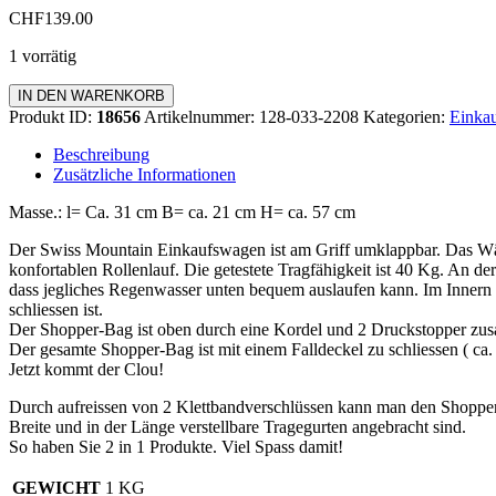
CHF
139.00
1 vorrätig
Einkaufswagen
IN DEN WARENKORB
Standard
Produkt ID:
18656
Artikelnummer:
128-033-2208
Kategorien:
Einkau
Menge
Beschreibung
Zusätzliche Informationen
Masse.: l= Ca. 31 cm B= ca. 21 cm H= ca. 57 cm
Der Swiss Mountain Einkaufswagen ist am Griff umklappbar. Das Wä
konfortablen Rollenlauf. Die getestete Tragfähigkeit ist 40 Kg. An de
dass jegliches Regenwasser unten bequem auslaufen kann. Im Innern d
schliessen ist.
Der Shopper-Bag ist oben durch eine Kordel und 2 Druckstopper zus
Der gesamte Shopper-Bag ist mit einem Falldeckel zu schliessen ( c
Jetzt kommt der Clou!
Durch aufreissen von 2 Klettbandverschlüssen kann man den Shopp
Breite und in der Länge verstellbare Tragegurten angebracht sind.
So haben Sie 2 in 1 Produkte. Viel Spass damit!
GEWICHT
1 KG