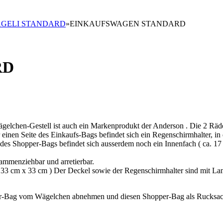
GELI STANDARD
»
EINKAUFSWAGEN STANDARD
RD
gelchen-Gestell ist auch ein Markenprodukt der Anderson . Die 2 Räd
r einen Seite des Einkaufs-Bags befindet sich ein Regenschirmhalter, in
es Shopper-Bags befindet sich ausserdem noch ein Innenfach ( ca. 17 
ammenziehbar und arretierbar.
a. 33 cm x 33 cm ) Der Deckel sowie der Regenschirmhalter sind mit La
er-Bag vom Wägelchen abnehmen und diesen Shopper-Bag als Rucksac