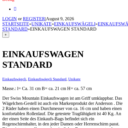
LOGIN
or
REGISTER
|
August 9, 2026
STARTSEITE
»
UNIKATE
»
EINKAUFSWÄGELI
»
EINKAUFSWÄ
STANDARD
»
EINKAUFSWAGEN STANDARD
+
EINKAUFSWAGEN
STANDARD
Einkaufswägeli
,
Einkaufswägeli Standard
,
Unikate
Masse.: l= Ca. 31 cm B= ca. 21 cm H= ca. 57 cm
Der Swiss Mountain Einkaufswagen ist am Griff umklappbar. Das
Wägelchen-Gestell ist auch ein Markenprodukt der Anderson . Die
2 Räder haben einen Durchmesser von ca. 16 cm und haben einen
konfortablen Rollenlauf. Die getestete Tragfähigkeit ist 40 Kg. An
der einen Seite des Einkaufs-Bags befindet sich ein
Regenschirmhalter, in den jeder Damen oder Herrenschirm passt.