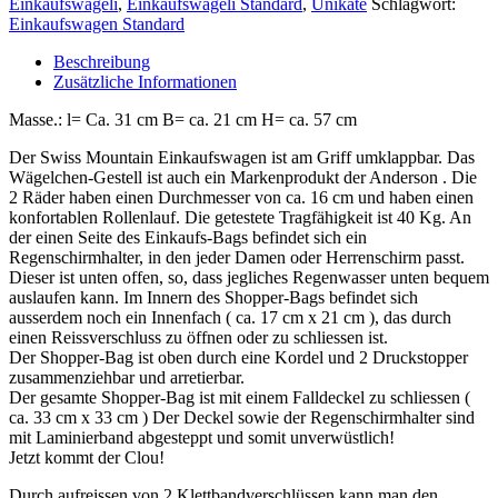
Einkaufswägeli
,
Einkaufswägeli Standard
,
Unikate
Schlagwort:
Einkaufswagen Standard
Beschreibung
Zusätzliche Informationen
Masse.: l= Ca. 31 cm B= ca. 21 cm H= ca. 57 cm
Der Swiss Mountain Einkaufswagen ist am Griff umklappbar. Das
Wägelchen-Gestell ist auch ein Markenprodukt der Anderson . Die
2 Räder haben einen Durchmesser von ca. 16 cm und haben einen
konfortablen Rollenlauf. Die getestete Tragfähigkeit ist 40 Kg. An
der einen Seite des Einkaufs-Bags befindet sich ein
Regenschirmhalter, in den jeder Damen oder Herrenschirm passt.
Dieser ist unten offen, so, dass jegliches Regenwasser unten bequem
auslaufen kann. Im Innern des Shopper-Bags befindet sich
ausserdem noch ein Innenfach ( ca. 17 cm x 21 cm ), das durch
einen Reissverschluss zu öffnen oder zu schliessen ist.
Der Shopper-Bag ist oben durch eine Kordel und 2 Druckstopper
zusammenziehbar und arretierbar.
Der gesamte Shopper-Bag ist mit einem Falldeckel zu schliessen (
ca. 33 cm x 33 cm ) Der Deckel sowie der Regenschirmhalter sind
mit Laminierband abgesteppt und somit unverwüstlich!
Jetzt kommt der Clou!
Durch aufreissen von 2 Klettbandverschlüssen kann man den