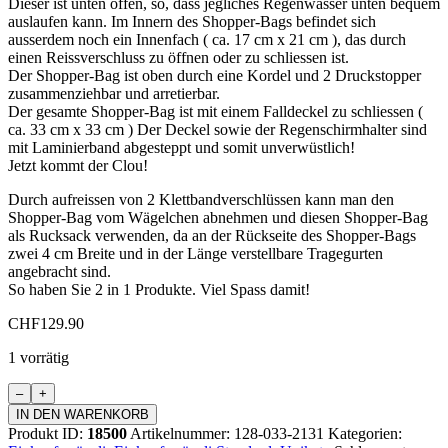
Dieser ist unten offen, so, dass jegliches Regenwasser unten bequem
auslaufen kann. Im Innern des Shopper-Bags befindet sich
ausserdem noch ein Innenfach ( ca. 17 cm x 21 cm ), das durch
einen Reissverschluss zu öffnen oder zu schliessen ist.
Der Shopper-Bag ist oben durch eine Kordel und 2 Druckstopper
zusammenziehbar und arretierbar.
Der gesamte Shopper-Bag ist mit einem Falldeckel zu schliessen (
ca. 33 cm x 33 cm ) Der Deckel sowie der Regenschirmhalter sind
mit Laminierband abgesteppt und somit unverwüstlich!
Jetzt kommt der Clou!
Durch aufreissen von 2 Klettbandverschlüssen kann man den
Shopper-Bag vom Wägelchen abnehmen und diesen Shopper-Bag
als Rucksack verwenden, da an der Rückseite des Shopper-Bags
zwei 4 cm Breite und in der Länge verstellbare Tragegurten
angebracht sind.
So haben Sie 2 in 1 Produkte. Viel Spass damit!
CHF
129.90
1 vorrätig
Einkaufswagen
Standard
IN DEN WARENKORB
Menge
Produkt ID:
18500
Artikelnummer:
128-033-2131
Kategorien: