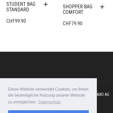
STUDENT BAG
SHOPPER BAG
STANDARD
COMFORT
CHF
99.90
CHF
79.90
Diese Website verwendet Cookies, um Ihnen
Copyright © 2025 - Swissmountain I
Webdesign Schweiz
FABO AG
die bestmögliche Nutzung unserer Website
F.A.Q
I
Impressum
I
Datenschutz
zu ermöglichen.
Datenschutz
Rufen Sie an: 079 450 10 47