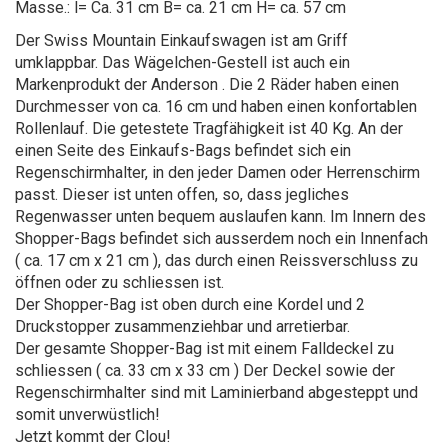
Masse.: l= Ca. 31 cm B= ca. 21 cm H= ca. 57 cm
Der Swiss Mountain Einkaufswagen ist am Griff
umklappbar. Das Wägelchen-Gestell ist auch ein
Markenprodukt der Anderson . Die 2 Räder haben einen
Durchmesser von ca. 16 cm und haben einen konfortablen
Rollenlauf. Die getestete Tragfähigkeit ist 40 Kg. An der
einen Seite des Einkaufs-Bags befindet sich ein
Regenschirmhalter, in den jeder Damen oder Herrenschirm
passt. Dieser ist unten offen, so, dass jegliches
Regenwasser unten bequem auslaufen kann. Im Innern des
Shopper-Bags befindet sich ausserdem noch ein Innenfach
( ca. 17 cm x 21 cm ), das durch einen Reissverschluss zu
öffnen oder zu schliessen ist.
Der Shopper-Bag ist oben durch eine Kordel und 2
Druckstopper zusammenziehbar und arretierbar.
Der gesamte Shopper-Bag ist mit einem Falldeckel zu
schliessen ( ca. 33 cm x 33 cm ) Der Deckel sowie der
Regenschirmhalter sind mit Laminierband abgesteppt und
somit unverwüstlich!
Jetzt kommt der Clou!