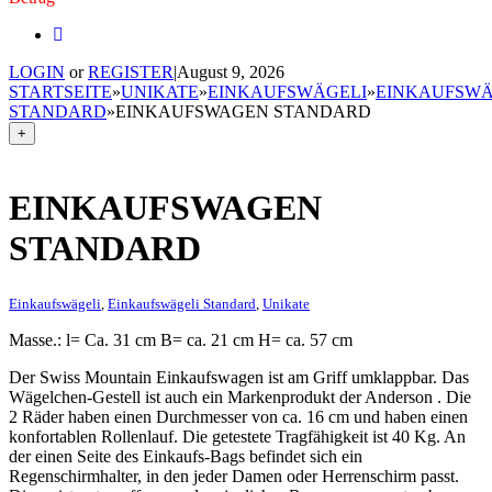
LOGIN
or
REGISTER
|
August 9, 2026
STARTSEITE
»
UNIKATE
»
EINKAUFSWÄGELI
»
EINKAUFSWÄ
STANDARD
»
EINKAUFSWAGEN STANDARD
+
EINKAUFSWAGEN
STANDARD
Einkaufswägeli
,
Einkaufswägeli Standard
,
Unikate
Masse.: l= Ca. 31 cm B= ca. 21 cm H= ca. 57 cm
Der Swiss Mountain Einkaufswagen ist am Griff umklappbar. Das
Wägelchen-Gestell ist auch ein Markenprodukt der Anderson . Die
2 Räder haben einen Durchmesser von ca. 16 cm und haben einen
konfortablen Rollenlauf. Die getestete Tragfähigkeit ist 40 Kg. An
der einen Seite des Einkaufs-Bags befindet sich ein
Regenschirmhalter, in den jeder Damen oder Herrenschirm passt.