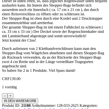
Dieser ist unten offen, so, dass jegliches Regenwasser unten bequem
auslaufen kann. Im Innern des Shopper-Bags befindet sich
ausserdem noch ein Innenfach ( ca. 17 cm x 21 cm ), das durch
einen Reissverschluss zu öffnen oder zu schliessen ist.
Der Shopper-Bag ist oben durch eine Kordel und 2 Druckstopper
zusammenziehbar und arretierbar.
Der gesamte Shopper-Bag ist mit einem Falldeckel zu schliessen (
ca. 33 cm x 33 cm ) Der Deckel sowie der Regenschirmhalter sind
mit Laminierband abgesteppt und somit unverwüstlich!
Jetzt kommt der Clou!
Durch aufreissen von 2 Klettbandverschlüssen kann man den
Shopper-Bag vom Wägelchen abnehmen und diesen Shopper-Bag
als Rucksack verwenden, da an der Rückseite des Shopper-Bags
zwei 4 cm Breite und in der Länge verstellbare Tragegurten
angebracht sind.
So haben Sie 2 in 1 Produkte. Viel Spass damit!
CHF
139.00
1 vorrätig
Einkaufswagen
Standard
IN DEN WARENKORB
Menge
Produkt ID:
21180
Artikelnummer:
128-033-2625
Kategorien: