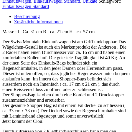
Einkaufswägeli
,
Einkaufswägeli Standard
,
Unikate
Schlagwort:
Einkaufswagen Standard
Beschreibung
Zusätzliche Informationen
Masse.: l= Ca. 31 cm B= ca. 21 cm H= ca. 57 cm
Der Swiss Mountain Einkaufswagen ist am Griff umklappbar. Das
Wägelchen-Gestell ist auch ein Markenprodukt der Anderson . Die
2 Räder haben einen Durchmesser von ca. 16 cm und haben einen
konfortablen Rollenlauf. Die getestete Tragfähigkeit ist 40 Kg. An
der einen Seite des Einkaufs-Bags befindet sich ein
Regenschirmhalter, in den jeder Damen oder Herrenschirm passt.
Dieser ist unten offen, so, dass jegliches Regenwasser unten bequem
auslaufen kann. Im Innern des Shopper-Bags befindet sich
ausserdem noch ein Innenfach ( ca. 17 cm x 21 cm ), das durch
einen Reissverschluss zu öffnen oder zu schliessen ist.
Der Shopper-Bag ist oben durch eine Kordel und 2 Druckstopper
zusammenziehbar und arretierbar.
Der gesamte Shopper-Bag ist mit einem Falldeckel zu schliessen (
ca. 33 cm x 33 cm ) Der Deckel sowie der Regenschirmhalter sind
mit Laminierband abgesteppt und somit unverwüstlich!
Jetzt kommt der Clou!
Durch aufreissen von 2 Klettbandverschlüssen kann man den