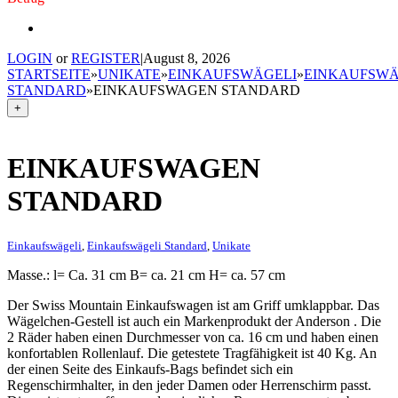
LOGIN
or
REGISTER
|
August 8, 2026
STARTSEITE
»
UNIKATE
»
EINKAUFSWÄGELI
»
EINKAUFSWÄ
STANDARD
»
EINKAUFSWAGEN STANDARD
+
EINKAUFSWAGEN
STANDARD
Einkaufswägeli
,
Einkaufswägeli Standard
,
Unikate
Masse.: l= Ca. 31 cm B= ca. 21 cm H= ca. 57 cm
Der Swiss Mountain Einkaufswagen ist am Griff umklappbar. Das
Wägelchen-Gestell ist auch ein Markenprodukt der Anderson . Die
2 Räder haben einen Durchmesser von ca. 16 cm und haben einen
konfortablen Rollenlauf. Die getestete Tragfähigkeit ist 40 Kg. An
der einen Seite des Einkaufs-Bags befindet sich ein
Regenschirmhalter, in den jeder Damen oder Herrenschirm passt.