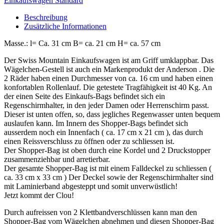
Einkaufswagen Standard
Beschreibung
Zusätzliche Informationen
Masse.: l= Ca. 31 cm B= ca. 21 cm H= ca. 57 cm
Der Swiss Mountain Einkaufswagen ist am Griff umklappbar. Das
Wägelchen-Gestell ist auch ein Markenprodukt der Anderson . Die
2 Räder haben einen Durchmesser von ca. 16 cm und haben einen
konfortablen Rollenlauf. Die getestete Tragfähigkeit ist 40 Kg. An
der einen Seite des Einkaufs-Bags befindet sich ein
Regenschirmhalter, in den jeder Damen oder Herrenschirm passt.
Dieser ist unten offen, so, dass jegliches Regenwasser unten bequem
auslaufen kann. Im Innern des Shopper-Bags befindet sich
ausserdem noch ein Innenfach ( ca. 17 cm x 21 cm ), das durch
einen Reissverschluss zu öffnen oder zu schliessen ist.
Der Shopper-Bag ist oben durch eine Kordel und 2 Druckstopper
zusammenziehbar und arretierbar.
Der gesamte Shopper-Bag ist mit einem Falldeckel zu schliessen (
ca. 33 cm x 33 cm ) Der Deckel sowie der Regenschirmhalter sind
mit Laminierband abgesteppt und somit unverwüstlich!
Jetzt kommt der Clou!
Durch aufreissen von 2 Klettbandverschlüssen kann man den
Shopper-Bag vom Wägelchen abnehmen und diesen Shopper-Bag