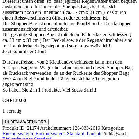
Dieser ist unten offen, so, dass jegliches Regenwasser unten bequem
auslaufen kann. Im Innern des Shopper-Bags befindet sich
ausserdem noch ein Innenfach ( ca. 17 cm x 21 cm ), das durch
einen Reissverschluss zu öffnen oder zu schliessen ist.
Der Shopper-Bag ist oben durch eine Kordel und 2 Druckstopper
zusammenziehbar und arretierbar.
Der gesamte Shopper-Bag ist mit einem Falldeckel zu schliessen (
ca. 33 cm x 33 cm ) Der Deckel sowie der Regenschirmhalter sind
mit Laminierband abgesteppt und somit unverwüstlich!
Jetzt kommt der Clou!
Durch aufreissen von 2 Klettbandverschlüssen kann man den
Shopper-Bag vom Wägelchen abnehmen und diesen Shopper-Bag
als Rucksack verwenden, da an der Rückseite des Shopper-Bags
zwei 4 cm Breite und in der Länge verstellbare Tragegurten
angebracht sind.
So haben Sie 2 in 1 Produkte. Viel Spass damit!
CHF
139.00
1 vorrätig
Einkaufswagen
IN DEN WARENKORB
Standard
Produkt ID:
21174
Artikelnummer:
128-033-2619
Kategorien:
Menge
Einkaufswägeli
,
Einkaufswägeli Standard
,
Unikate
Schlagwort: