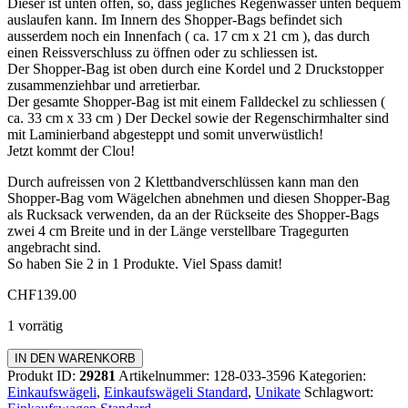
Dieser ist unten offen, so, dass jegliches Regenwasser unten bequem
auslaufen kann. Im Innern des Shopper-Bags befindet sich
ausserdem noch ein Innenfach ( ca. 17 cm x 21 cm ), das durch
einen Reissverschluss zu öffnen oder zu schliessen ist.
Der Shopper-Bag ist oben durch eine Kordel und 2 Druckstopper
zusammenziehbar und arretierbar.
Der gesamte Shopper-Bag ist mit einem Falldeckel zu schliessen (
ca. 33 cm x 33 cm ) Der Deckel sowie der Regenschirmhalter sind
mit Laminierband abgesteppt und somit unverwüstlich!
Jetzt kommt der Clou!
Durch aufreissen von 2 Klettbandverschlüssen kann man den
Shopper-Bag vom Wägelchen abnehmen und diesen Shopper-Bag
als Rucksack verwenden, da an der Rückseite des Shopper-Bags
zwei 4 cm Breite und in der Länge verstellbare Tragegurten
angebracht sind.
So haben Sie 2 in 1 Produkte. Viel Spass damit!
CHF
139.00
1 vorrätig
Einkaufswagen
IN DEN WARENKORB
Standard
Produkt ID:
29281
Artikelnummer:
128-033-3596
Kategorien:
Menge
Einkaufswägeli
,
Einkaufswägeli Standard
,
Unikate
Schlagwort: