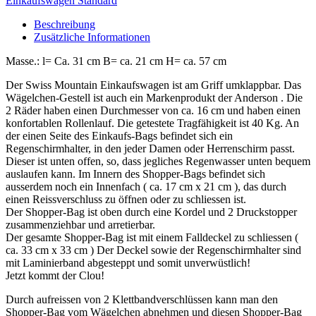
Einkaufswagen Standard
Beschreibung
Zusätzliche Informationen
Masse.: l= Ca. 31 cm B= ca. 21 cm H= ca. 57 cm
Der Swiss Mountain Einkaufswagen ist am Griff umklappbar. Das
Wägelchen-Gestell ist auch ein Markenprodukt der Anderson . Die
2 Räder haben einen Durchmesser von ca. 16 cm und haben einen
konfortablen Rollenlauf. Die getestete Tragfähigkeit ist 40 Kg. An
der einen Seite des Einkaufs-Bags befindet sich ein
Regenschirmhalter, in den jeder Damen oder Herrenschirm passt.
Dieser ist unten offen, so, dass jegliches Regenwasser unten bequem
auslaufen kann. Im Innern des Shopper-Bags befindet sich
ausserdem noch ein Innenfach ( ca. 17 cm x 21 cm ), das durch
einen Reissverschluss zu öffnen oder zu schliessen ist.
Der Shopper-Bag ist oben durch eine Kordel und 2 Druckstopper
zusammenziehbar und arretierbar.
Der gesamte Shopper-Bag ist mit einem Falldeckel zu schliessen (
ca. 33 cm x 33 cm ) Der Deckel sowie der Regenschirmhalter sind
mit Laminierband abgesteppt und somit unverwüstlich!
Jetzt kommt der Clou!
Durch aufreissen von 2 Klettbandverschlüssen kann man den
Shopper-Bag vom Wägelchen abnehmen und diesen Shopper-Bag