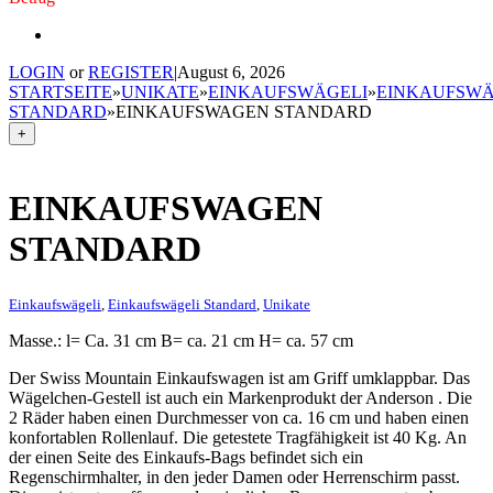
LOGIN
or
REGISTER
|
August 6, 2026
STARTSEITE
»
UNIKATE
»
EINKAUFSWÄGELI
»
EINKAUFSWÄ
STANDARD
»
EINKAUFSWAGEN STANDARD
+
EINKAUFSWAGEN
STANDARD
Einkaufswägeli
,
Einkaufswägeli Standard
,
Unikate
Masse.: l= Ca. 31 cm B= ca. 21 cm H= ca. 57 cm
Der Swiss Mountain Einkaufswagen ist am Griff umklappbar. Das
Wägelchen-Gestell ist auch ein Markenprodukt der Anderson . Die
2 Räder haben einen Durchmesser von ca. 16 cm und haben einen
konfortablen Rollenlauf. Die getestete Tragfähigkeit ist 40 Kg. An
der einen Seite des Einkaufs-Bags befindet sich ein
Regenschirmhalter, in den jeder Damen oder Herrenschirm passt.