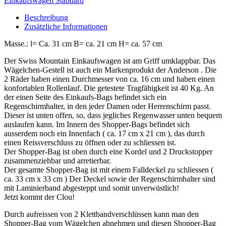
Einkaufswagen Standard
Beschreibung
Zusätzliche Informationen
Masse.: l= Ca. 31 cm B= ca. 21 cm H= ca. 57 cm
Der Swiss Mountain Einkaufswagen ist am Griff umklappbar. Das
Wägelchen-Gestell ist auch ein Markenprodukt der Anderson . Die
2 Räder haben einen Durchmesser von ca. 16 cm und haben einen
konfortablen Rollenlauf. Die getestete Tragfähigkeit ist 40 Kg. An
der einen Seite des Einkaufs-Bags befindet sich ein
Regenschirmhalter, in den jeder Damen oder Herrenschirm passt.
Dieser ist unten offen, so, dass jegliches Regenwasser unten bequem
auslaufen kann. Im Innern des Shopper-Bags befindet sich
ausserdem noch ein Innenfach ( ca. 17 cm x 21 cm ), das durch
einen Reissverschluss zu öffnen oder zu schliessen ist.
Der Shopper-Bag ist oben durch eine Kordel und 2 Druckstopper
zusammenziehbar und arretierbar.
Der gesamte Shopper-Bag ist mit einem Falldeckel zu schliessen (
ca. 33 cm x 33 cm ) Der Deckel sowie der Regenschirmhalter sind
mit Laminierband abgesteppt und somit unverwüstlich!
Jetzt kommt der Clou!
Durch aufreissen von 2 Klettbandverschlüssen kann man den
Shopper-Bag vom Wägelchen abnehmen und diesen Shopper-Bag