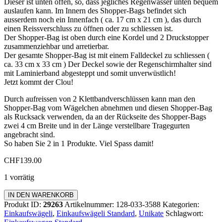
Dieser ist unten offen, so, dass jegliches Regenwasser unten bequem
auslaufen kann. Im Innern des Shopper-Bags befindet sich
ausserdem noch ein Innenfach ( ca. 17 cm x 21 cm ), das durch
einen Reissverschluss zu öffnen oder zu schliessen ist.
Der Shopper-Bag ist oben durch eine Kordel und 2 Druckstopper
zusammenziehbar und arretierbar.
Der gesamte Shopper-Bag ist mit einem Falldeckel zu schliessen (
ca. 33 cm x 33 cm ) Der Deckel sowie der Regenschirmhalter sind
mit Laminierband abgesteppt und somit unverwüstlich!
Jetzt kommt der Clou!
Durch aufreissen von 2 Klettbandverschlüssen kann man den
Shopper-Bag vom Wägelchen abnehmen und diesen Shopper-Bag
als Rucksack verwenden, da an der Rückseite des Shopper-Bags
zwei 4 cm Breite und in der Länge verstellbare Tragegurten
angebracht sind.
So haben Sie 2 in 1 Produkte. Viel Spass damit!
CHF
139.00
1 vorrätig
Einkaufswagen
IN DEN WARENKORB
Standard
Produkt ID:
29263
Artikelnummer:
128-033-3588
Kategorien:
Menge
Einkaufswägeli
,
Einkaufswägeli Standard
,
Unikate
Schlagwort: