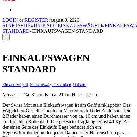
LOGIN
or
REGISTER
|
August 8, 2026
STARTSEITE
»
UNIKATE
»
EINKAUFSWÄGELI
»
EINKAUFSWÄ
STANDARD
»
EINKAUFSWAGEN STANDARD
+
EINKAUFSWAGEN
STANDARD
Einkaufswägeli
,
Einkaufswägeli Standard
,
Unikate
Masse.: l= Ca. 31 cm B= ca. 21 cm H= ca. 57 cm
Der Swiss Mountain Einkaufswagen ist am Griff umklappbar. Das
Wägelchen-Gestell ist auch ein Markenprodukt der Anderson . Die
2 Räder haben einen Durchmesser von ca. 16 cm und haben einen
konfortablen Rollenlauf. Die getestete Tragfähigkeit ist 40 Kg. An
der einen Seite des Einkaufs-Bags befindet sich ein
Regenschirmhalter, in den jeder Damen oder Herrenschirm passt.