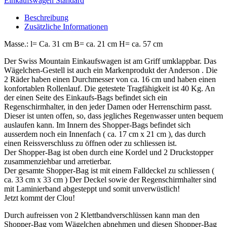
Einkaufswagen Standard
Beschreibung
Zusätzliche Informationen
Masse.: l= Ca. 31 cm B= ca. 21 cm H= ca. 57 cm
Der Swiss Mountain Einkaufswagen ist am Griff umklappbar. Das
Wägelchen-Gestell ist auch ein Markenprodukt der Anderson . Die
2 Räder haben einen Durchmesser von ca. 16 cm und haben einen
konfortablen Rollenlauf. Die getestete Tragfähigkeit ist 40 Kg. An
der einen Seite des Einkaufs-Bags befindet sich ein
Regenschirmhalter, in den jeder Damen oder Herrenschirm passt.
Dieser ist unten offen, so, dass jegliches Regenwasser unten bequem
auslaufen kann. Im Innern des Shopper-Bags befindet sich
ausserdem noch ein Innenfach ( ca. 17 cm x 21 cm ), das durch
einen Reissverschluss zu öffnen oder zu schliessen ist.
Der Shopper-Bag ist oben durch eine Kordel und 2 Druckstopper
zusammenziehbar und arretierbar.
Der gesamte Shopper-Bag ist mit einem Falldeckel zu schliessen (
ca. 33 cm x 33 cm ) Der Deckel sowie der Regenschirmhalter sind
mit Laminierband abgesteppt und somit unverwüstlich!
Jetzt kommt der Clou!
Durch aufreissen von 2 Klettbandverschlüssen kann man den
Shopper-Bag vom Wägelchen abnehmen und diesen Shopper-Bag