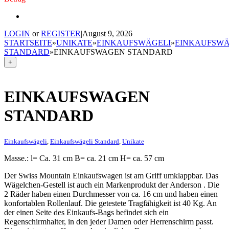
LOGIN
or
REGISTER
|
August 9, 2026
STARTSEITE
»
UNIKATE
»
EINKAUFSWÄGELI
»
EINKAUFSWÄ
STANDARD
»
EINKAUFSWAGEN STANDARD
+
EINKAUFSWAGEN
STANDARD
Einkaufswägeli
,
Einkaufswägeli Standard
,
Unikate
Masse.: l= Ca. 31 cm B= ca. 21 cm H= ca. 57 cm
Der Swiss Mountain Einkaufswagen ist am Griff umklappbar. Das
Wägelchen-Gestell ist auch ein Markenprodukt der Anderson . Die
2 Räder haben einen Durchmesser von ca. 16 cm und haben einen
konfortablen Rollenlauf. Die getestete Tragfähigkeit ist 40 Kg. An
der einen Seite des Einkaufs-Bags befindet sich ein
Regenschirmhalter, in den jeder Damen oder Herrenschirm passt.