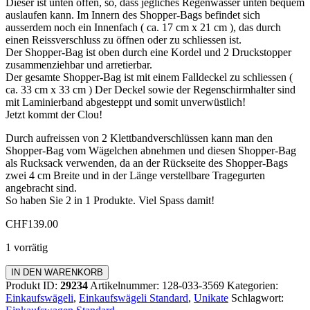
Dieser ist unten offen, so, dass jegliches Regenwasser unten bequem
auslaufen kann. Im Innern des Shopper-Bags befindet sich
ausserdem noch ein Innenfach ( ca. 17 cm x 21 cm ), das durch
einen Reissverschluss zu öffnen oder zu schliessen ist.
Der Shopper-Bag ist oben durch eine Kordel und 2 Druckstopper
zusammenziehbar und arretierbar.
Der gesamte Shopper-Bag ist mit einem Falldeckel zu schliessen (
ca. 33 cm x 33 cm ) Der Deckel sowie der Regenschirmhalter sind
mit Laminierband abgesteppt und somit unverwüstlich!
Jetzt kommt der Clou!
Durch aufreissen von 2 Klettbandverschlüssen kann man den
Shopper-Bag vom Wägelchen abnehmen und diesen Shopper-Bag
als Rucksack verwenden, da an der Rückseite des Shopper-Bags
zwei 4 cm Breite und in der Länge verstellbare Tragegurten
angebracht sind.
So haben Sie 2 in 1 Produkte. Viel Spass damit!
CHF
139.00
1 vorrätig
Einkaufswagen
IN DEN WARENKORB
Standard
Produkt ID:
29234
Artikelnummer:
128-033-3569
Kategorien:
Menge
Einkaufswägeli
,
Einkaufswägeli Standard
,
Unikate
Schlagwort: