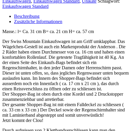
Einkaufswägeli
,
Einkaufswägeli Standard
,
Unikate
Schlagwort:
Einkaufswagen Standard
Beschreibung
Zusätzliche Informationen
Masse.: l= Ca. 31 cm B= ca. 21 cm H= ca. 57 cm
Der Swiss Mountain Einkaufswagen ist am Griff umklappbar. Das
Wägelchen-Gestell ist auch ein Markenprodukt der Anderson . Die
2 Räder haben einen Durchmesser von ca. 16 cm und haben einen
konfortablen Rollenlauf. Die getestete Tragfähigkeit ist 40 Kg. An
der einen Seite des Einkaufs-Bags befindet sich ein
Regenschirmhalter, in den jeder Damen oder Herrenschirm passt.
Dieser ist unten offen, so, dass jegliches Regenwasser unten bequem
auslaufen kann. Im Innern des Shopper-Bags befindet sich
ausserdem noch ein Innenfach ( ca. 17 cm x 21 cm ), das durch
einen Reissverschluss zu öffnen oder zu schliessen ist.
Der Shopper-Bag ist oben durch eine Kordel und 2 Druckstopper
zusammenziehbar und arretierbar.
Der gesamte Shopper-Bag ist mit einem Falldeckel zu schliessen (
ca. 33 cm x 33 cm ) Der Deckel sowie der Regenschirmhalter sind
mit Laminierband abgesteppt und somit unverwüstlich!
Jetzt kommt der Clou!
Durch aufreissen von 2 Klettbandverschlüssen kann man den