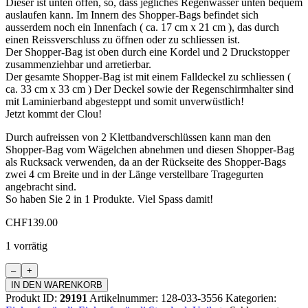
Dieser ist unten offen, so, dass jegliches Regenwasser unten bequem
auslaufen kann. Im Innern des Shopper-Bags befindet sich
ausserdem noch ein Innenfach ( ca. 17 cm x 21 cm ), das durch
einen Reissverschluss zu öffnen oder zu schliessen ist.
Der Shopper-Bag ist oben durch eine Kordel und 2 Druckstopper
zusammenziehbar und arretierbar.
Der gesamte Shopper-Bag ist mit einem Falldeckel zu schliessen (
ca. 33 cm x 33 cm ) Der Deckel sowie der Regenschirmhalter sind
mit Laminierband abgesteppt und somit unverwüstlich!
Jetzt kommt der Clou!
Durch aufreissen von 2 Klettbandverschlüssen kann man den
Shopper-Bag vom Wägelchen abnehmen und diesen Shopper-Bag
als Rucksack verwenden, da an der Rückseite des Shopper-Bags
zwei 4 cm Breite und in der Länge verstellbare Tragegurten
angebracht sind.
So haben Sie 2 in 1 Produkte. Viel Spass damit!
CHF
139.00
1 vorrätig
Einkaufswagen
Standard
IN DEN WARENKORB
Menge
Produkt ID:
29191
Artikelnummer:
128-033-3556
Kategorien: