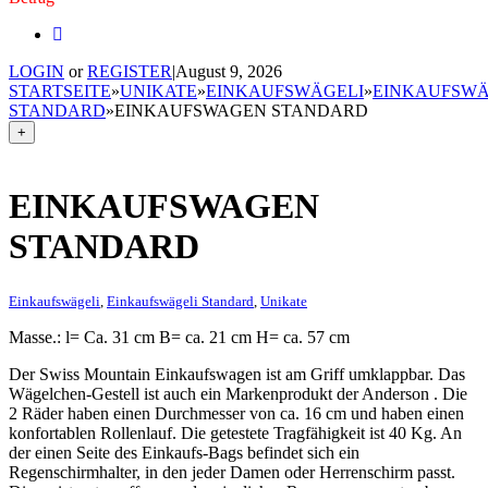
LOGIN
or
REGISTER
|
August 9, 2026
STARTSEITE
»
UNIKATE
»
EINKAUFSWÄGELI
»
EINKAUFSWÄ
STANDARD
»
EINKAUFSWAGEN STANDARD
+
EINKAUFSWAGEN
STANDARD
Einkaufswägeli
,
Einkaufswägeli Standard
,
Unikate
Masse.: l= Ca. 31 cm B= ca. 21 cm H= ca. 57 cm
Der Swiss Mountain Einkaufswagen ist am Griff umklappbar. Das
Wägelchen-Gestell ist auch ein Markenprodukt der Anderson . Die
2 Räder haben einen Durchmesser von ca. 16 cm und haben einen
konfortablen Rollenlauf. Die getestete Tragfähigkeit ist 40 Kg. An
der einen Seite des Einkaufs-Bags befindet sich ein
Regenschirmhalter, in den jeder Damen oder Herrenschirm passt.